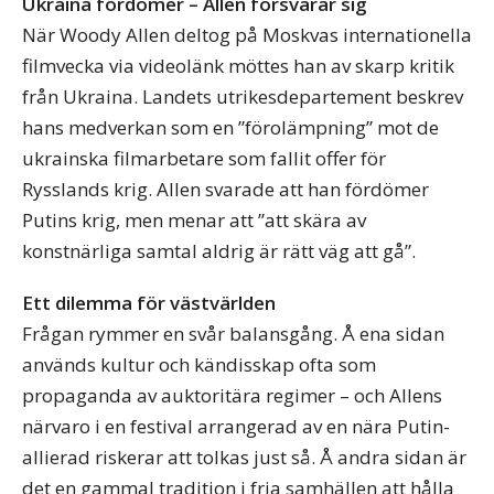
Ukraina fördömer – Allen försvarar sig
När Woody Allen deltog på Moskvas internationella
filmvecka via videolänk möttes han av skarp kritik
från Ukraina. Landets utrikesdepartement beskrev
hans medverkan som en ”förolämpning” mot de
ukrainska filmarbetare som fallit offer för
Rysslands krig. Allen svarade att han fördömer
Putins krig, men menar att ”att skära av
konstnärliga samtal aldrig är rätt väg att gå”.
Ett dilemma för västvärlden
Frågan rymmer en svår balansgång. Å ena sidan
används kultur och kändisskap ofta som
propaganda av auktoritära regimer – och Allens
närvaro i en festival arrangerad av en nära Putin-
allierad riskerar att tolkas just så. Å andra sidan är
det en gammal tradition i fria samhällen att hålla