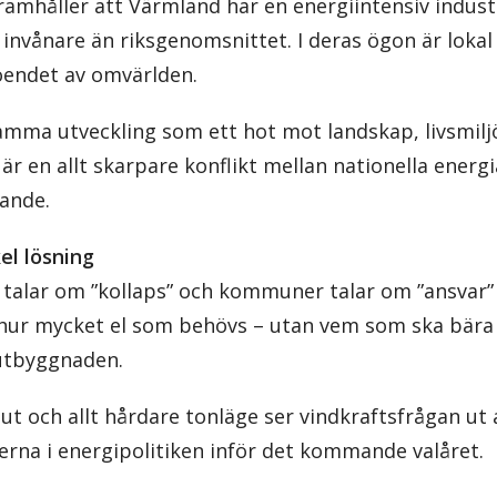
ramhåller att Värmland har en energiintensiv indus
 invånare än riksgenomsnittet. I deras ögon är lokal
oendet av omvärlden.
mma utveckling som ett hot mot landskap, livsmiljö
 är en allt skarpare konflikt mellan nationella ener
ande.
el lösning
talar om ”kollaps” och kommuner talar om ”ansvar” b
 hur mycket el som behövs – utan vem som ska bär
utbyggnaden.
lut och allt hårdare tonläge ser vindkraftsfrågan ut 
njerna i energipolitiken inför det kommande valåret.