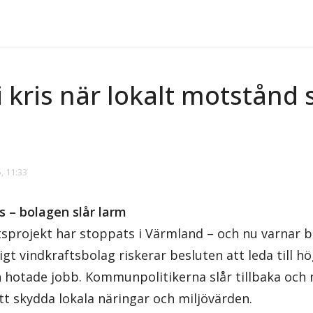
i kris när lokalt motstånd
, 11:33
 – bolagen slår larm
ftsprojekt har stoppats i Värmland – och nu varnar 
nligt vindkraftsbolag riskerar besluten att leda till h
 hotade jobb. Kommunpolitikerna slår tillbaka och 
tt skydda lokala näringar och miljövärden.