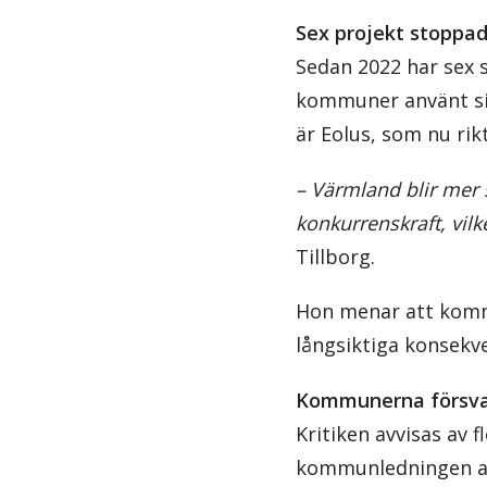
Sex projekt stoppa
Sedan 2022 har sex s
kommuner använt sitt
är Eolus, som nu ri
– Värmland blir mer 
konkurrenskraft, vil
Tillborg.
Hon menar att kommu
långsiktiga konsekv
Kommunerna försvar
Kritiken avvisas av 
kommunledningen at