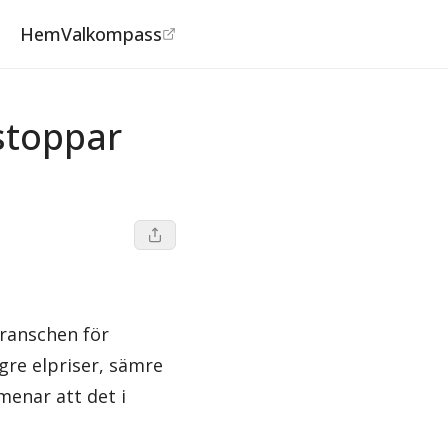
Hem
Valkompass
 stoppar
branschen för
ögre elpriser, sämre
menar att det i