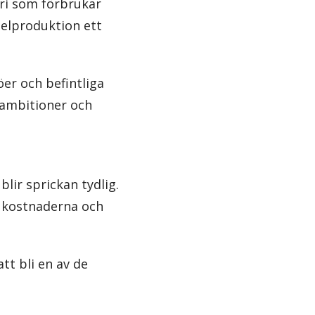
tri som förbrukar
 elproduktion ett
er och befintliga
giambitioner och
lir sprickan tydlig.
a kostnaderna och
att bli en av de