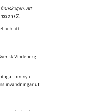
 finnskogen. Att
nsson (S).
l och att
Svensk Vindenergi
kningar om nya
s invändningar ut