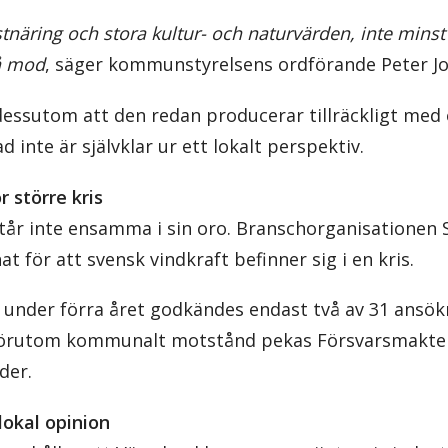
istnäring och stora kultur- och naturvärden, inte minst
å mod
, säger kommunstyrelsens ordförande Peter Jo
sutom att den redan producerar tillräckligt med e
 inte är självklar ur ett lokalt perspektiv.
 större kris
tår inte ensamma i sin oro. Branschorganisationen 
nat för att svensk vindkraft befinner sig i en kris.
g: under förra året godkändes endast två av 31 ansö
 Förutom kommunalt motstånd pekas Försvarsmakten
der.
 lokal opinion