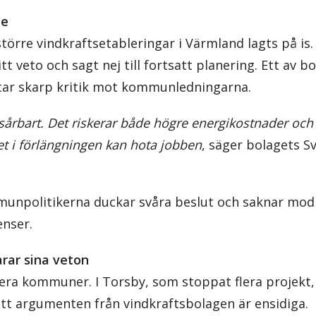
de
törre vindkraftsetableringar i Värmland lagts på is
 veto och sagt nej till fortsatt planering. Ett av 
ktar skarp kritik mot kommunledningarna.
sårbart. Det riskerar både högre energikostnader oc
ket i förlängningen kan hota jobben
, säger bolagets S
npolitikerna duckar svåra beslut och saknar mod 
enser.
ar sina veton
flera kommuner. I Torsby, som stoppat flera projekt
t argumenten från vindkraftsbolagen är ensidiga.