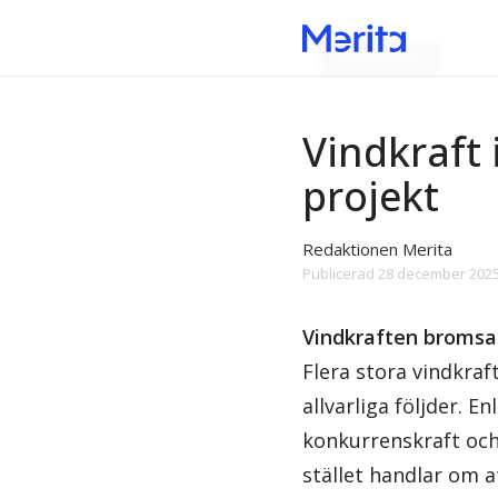
Energifrågan
Vindkraft 
projekt
Redaktionen Merita
Publicerad
28 december 2025
Vindkraften bromsas
Flera stora vindkra
allvarliga följder. E
konkurrenskraft och
stället handlar om a