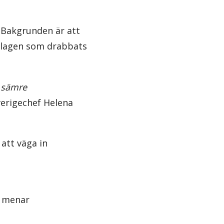
. Bakgrunden är att
bolagen som drabbats
h sämre
verigechef Helena
att väga in
, menar