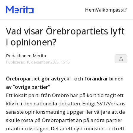
Hem
Valkompass
Opinionen
Vad visar Örebropartiets lyft
i opinionen?
Redaktionen Merita
Publicerad
18 december 2025, 16:15
Örebropartiet gör avtryck – och förändrar bilden
av ”övriga partier”
Ett lokalt parti från Örebro har på kort tid tagit ett
kliv in i den nationella debatten. Enligt SVT/Verians
senaste opinionsmätning uppger fler väljare att de
skulle rösta på Örebropartiet än på andra partier
utanför riksdagen. Det är ett nytt mönster – och ett