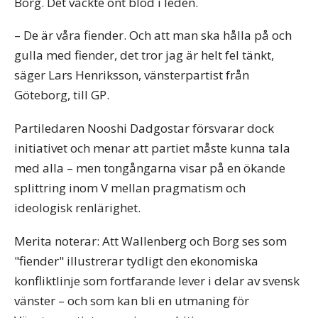
Borg. Det väckte ont blod i leden.
– De är våra fiender. Och att man ska hålla på och
gulla med fiender, det tror jag är helt fel tänkt,
säger Lars Henriksson, vänsterpartist från
Göteborg, till GP.
Partiledaren Nooshi Dadgostar försvarar dock
initiativet och menar att partiet måste kunna tala
med alla – men tongångarna visar på en ökande
splittring inom V mellan pragmatism och
ideologisk renlärighet.
Merita noterar: Att Wallenberg och Borg ses som
"fiender" illustrerar tydligt den ekonomiska
konfliktlinje som fortfarande lever i delar av svensk
vänster – och som kan bli en utmaning för