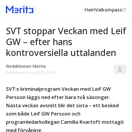
Hem
Valkompass
Public service
©
SVT
SVT stoppar Veckan med Leif
GW – efter hans
kontroversiella uttalanden
Redaktionen Merita
Publicerad
2 maj 2025, 05:10
SVT:s kriminalprogram Veckan med Leif GW
Persson läggs ned efter bara två säsonger.
Nästa veckas avsnitt blir det sista – ett besked
som både Leif GW Persson och
programledarkollegan Camilla Kvartoft mottagit
med förvåning.