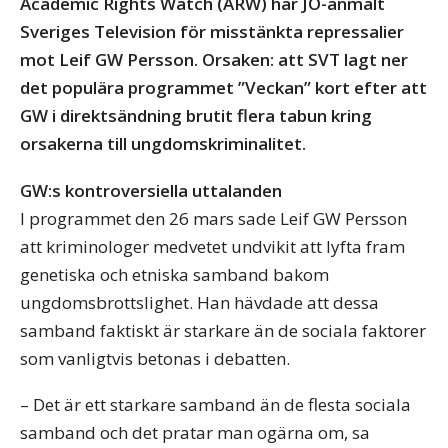
Academic Rights Watch (ARW) har JO-anmält
Sveriges Television för misstänkta repressalier
mot Leif GW Persson. Orsaken: att SVT lagt ner
det populära programmet ”Veckan” kort efter att
GW i direktsändning brutit flera tabun kring
orsakerna till ungdomskriminalitet.
GW:s kontroversiella uttalanden
I programmet den 26 mars sade Leif GW Persson
att kriminologer medvetet undvikit att lyfta fram
genetiska och etniska samband bakom
ungdomsbrottslighet. Han hävdade att dessa
samband faktiskt är starkare än de sociala faktorer
som vanligtvis betonas i debatten.
– Det är ett starkare samband än de flesta sociala
samband och det pratar man ogärna om, sa