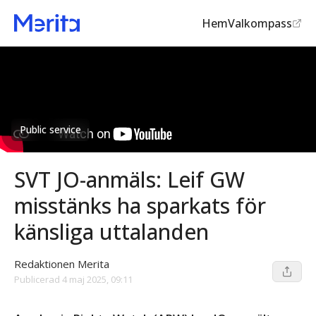
Hem
Valkompass
Public service
SVT JO-anmäls: Leif GW
misstänks ha sparkats för
känsliga uttalanden
Redaktionen Merita
Publicerad
4 maj 2025, 09:11