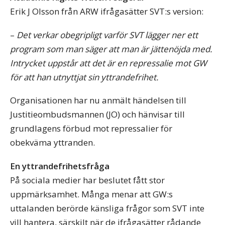
Erik J Olsson från ARW ifrågasätter SVT:s version:
–
Det verkar obegripligt varför SVT lägger ner ett
program som man säger att man är jättenöjda med.
Intrycket uppstår att det är en repressalie mot GW
för att han utnyttjat sin yttrandefrihet.
Organisationen har nu anmält händelsen till
Justitieombudsmannen (JO) och hänvisar till
grundlagens förbud mot repressalier för
obekväma yttranden.
En yttrandefrihetsfråga
På sociala medier har beslutet fått stor
uppmärksamhet. Många menar att GW:s
uttalanden berörde känsliga frågor som SVT inte
vill hantera, särskilt när de ifrågasätter rådande