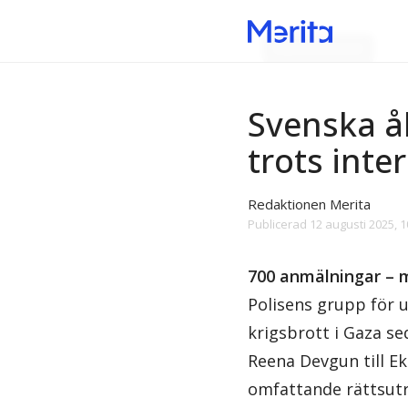
Skatteslöseriet
Svenska åk
trots inte
Redaktionen Merita
Publicerad
12 augusti 2025, 1
700 anmälningar – m
Polisens grupp för 
krigsbrott i Gaza se
Reena Devgun till Ek
omfattande rättsutr