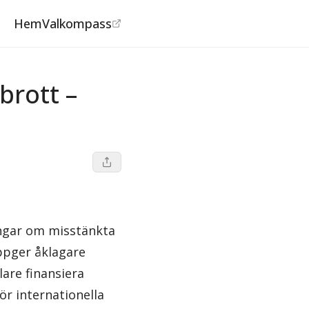
Hem
Valkompass
brott –
ingar om misstänkta
uppger åklagare
lare finansiera
r internationella