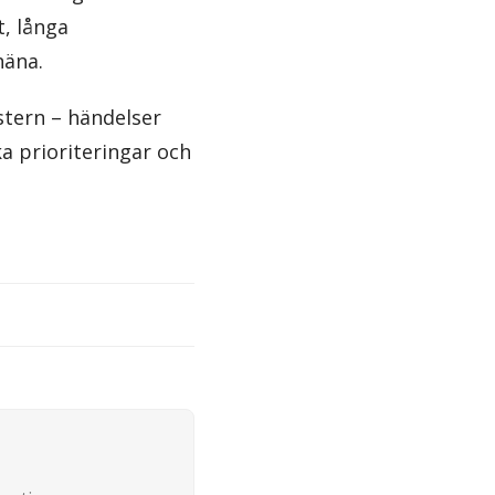
, långa
näna.
östern – händelser
a prioriteringar och