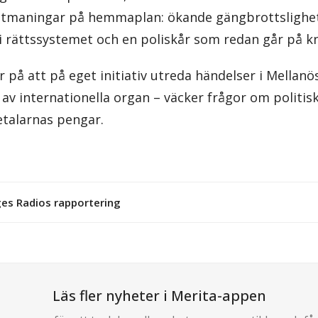
 utmaningar på hemmaplan: ökande gängbrottslighet
i rättssystemet och en poliskår som redan går på k
r på att på eget initiativ utreda händelser i Mellan
v internationella organ – väcker frågor om politisk
etalarnas pengar.
iges Radios rapportering
Läs fler nyheter i Merita-appen