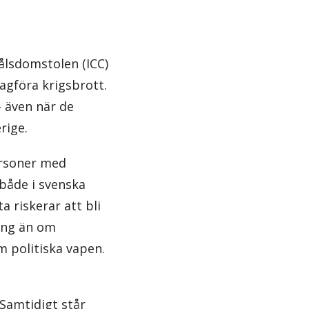
ålsdomstolen (ICC)
lagföra krigsbrott.
– även när de
rige.
ersoner med
 både i svenska
a riskerar att bli
ing än om
m politiska vapen.
Samtidigt står