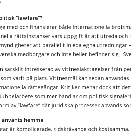
?
litisk ”lawfare”?
nge med och finansierar både Internationella brottm
nella rättsinstanser vars uppgift är att utreda och 
myndigheter att parallellt inleda egna utredningar 
venska medborgare och inte heller befinner sig i Sve
 särskilt intresserad av vittnesiakttagelser från p
e som varit på plats. Vittnesmål kan sedan användas
rnationella rättegångar. Kritiker menar dock att dett
dubbelarbete som mer handlar om politisk signaler
orm av ”lawfare” där juridiska processer används so
e använts hemma
gar är komplicerade, tidskrävande och kostsamma. 