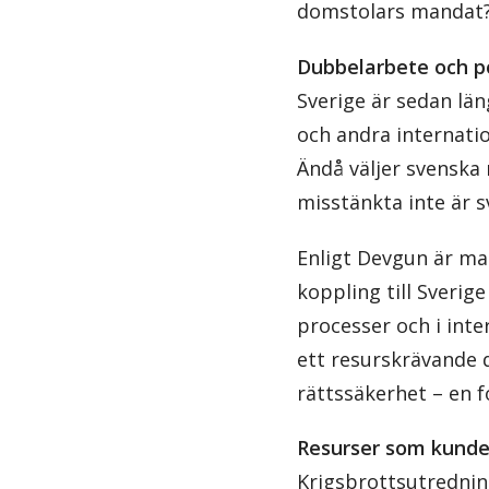
domstolars mandat
Dubbelarbete och po
Sverige är sedan lä
och andra internatio
Ändå väljer svenska 
misstänkta inte är s
Enligt Devgun är man
koppling till Sverig
processer och i inte
ett resurskrävande 
rättssäkerhet – en f
Resurser som kund
Krigsbrottsutrednin