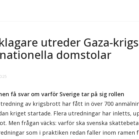
lagare utreder Gaza-krigs
rnationella domstolar
0:25
en få svar om varför Sverige tar på sig rollen
utredning av krigsbrott har fått in över 700 anmäln
dan kriget startade. Flera utredningar har inletts, 
ot. Men frågan väcks: varför ska svenska skattebeta
edningar som i praktiken redan faller inom ramen fö