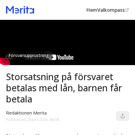
Hem
Valkompass
Försvarsupprustning
Storsatsning på försvaret
betalas med lån, barnen får
betala
Redaktionen Merita
Publicerad
28 juni 2025, 06:58