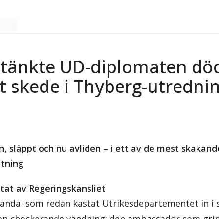
aler
tänkte UD-diplomaten död
t skede i Thyberg-utredni
, släppt och nu avliden – i ett av de mest skakan
ltning
rtat av Regeringskansliet
andal som redan kastat Utrikesdepartementet in i si
 en chockerande vändning: den ambassadör som grip