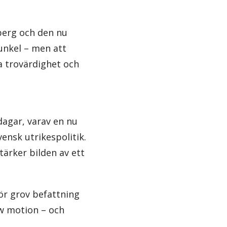
berg och den nu
dunkel – men att
a trovärdighet och
dagar, varav en nu
ensk utrikespolitik.
stärker bilden av ett
ör grov befattning
ow motion – och