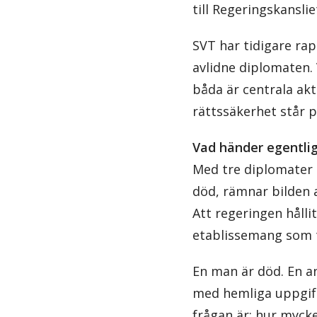
till Regeringskanslie
SVT har tidigare ra
avlidne diplomaten. 
båda är centrala akt
rättssäkerhet står på
Vad händer egentli
Med tre diplomater 
död, rämnar bilden a
Att regeringen hållit
etablissemang som t
En man är död. En an
med hemliga uppgifte
frågan är: hur myck