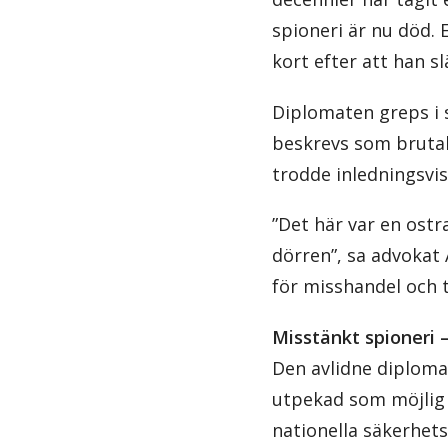
spioneri är nu död. 
kort efter att han sl
Diplomaten greps i s
beskrevs som brutalt
trodde inledningsvis
”Det här var en ostr
dörren”, sa advokat
för misshandel och t
Misstänkt spioneri –
Den avlidne diploma
utpekad som möjlig l
nationella säkerhet