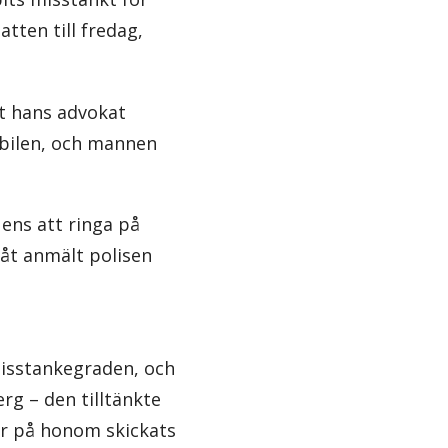
tten till fredag,
gt hans advokat
isbilen, och mannen
 ens att ringa på
råt anmält polisen
misstankegraden, och
rg – den tilltänkte
er på honom skickats