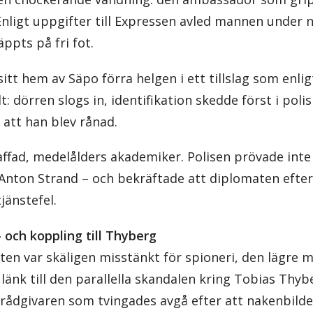
Enligt uppgifter till Expressen avled mannen under na
äppts på fri fot.
itt hem av Säpo förra helgen i ett tillslag som enli
: dörren slogs in, identifikation skedde först i pol
 att han blev rånad.
affad, medelålders akademiker. Polisen prövade inte
 Anton Strand – och bekräftade att diplomaten efte
jänstefel.
 och koppling till Thyberg
ten var skäligen misstänkt för spioneri, den lägre 
änk till den parallella skandalen kring Tobias Thybe
srådgivaren som tvingades avgå efter att nakenbild