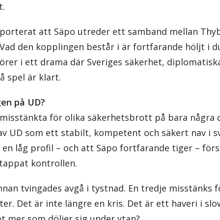
t.
pporterat att Säpo utreder ett samband mellan Thy
Vad den kopplingen består i är fortfarande höljt i 
örer i ett drama där Sveriges säkerhet, diplomatisk
 spel är klart.
gen på UD?
misstänkta för olika säkerhetsbrott på bara några 
v UD som ett stabilt, kompetent och säkert nav i sv
 en låg profil – och att Säpo fortfarande tiger – för
appat kontrollen.
nan tvingades avgå i tystnad. En tredje misstänks f
r. Det är inte längre en kris. Det är ett haveri i sl
et mer som döljer sig under ytan?