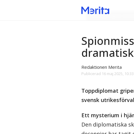
Tidöregeringens skand
Spionmiss
dramatisk
Redaktionen Merita
Publicerad
16 maj 2025, 10:33
Toppdiplomat gripen
svensk utrikesförva
Ett mysterium i hjä
Den diplomatiska sk
decennier har tagit