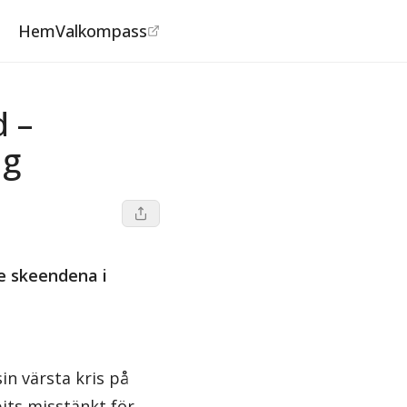
Hem
Valkompass
 –
ng
de skeendena i
n värsta kris på
its misstänkt för