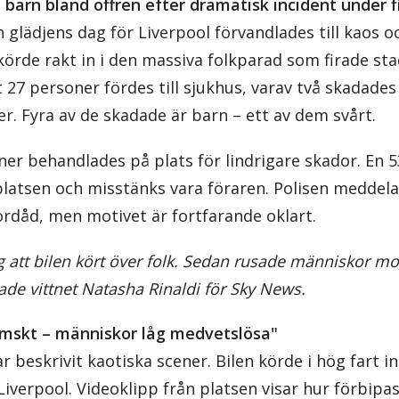
 barn bland offren efter dramatisk incident under f
n glädjens dag för Liverpool förvandlades till kaos o
örde rakt in i den massiva folkparad som firade st
27 personer fördes till sjukhus, varav två skadades a
r. Fyra av de skadade är barn – ett av dem svårt.
ner behandlades på plats för lindrigare skador. En 
platsen och misstänks vara föraren. Polisen meddela
ordåd, men motivet är fortfarande oklart.
åg att bilen kört över folk. Sedan rusade människor mo
ttade vittnet Natasha Rinaldi för Sky News.
emskt – människor låg medvetslösa"
r beskrivit kaotiska scener. Bilen körde i hög fart in
 Liverpool. Videoklipp från platsen visar hur förbip