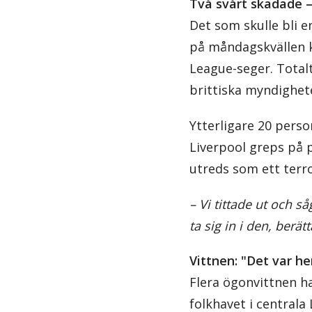
Två svårt skadade –
Det som skulle bli e
på måndagskvällen k
League-seger. Totalt 
brittiska myndighete
Ytterligare 20 perso
Liverpool greps på 
utreds som ett terr
– Vi tittade ut och s
ta sig in i den, berä
Vittnen: "Det var h
Flera ögonvittnen ha
folkhavet i centrala