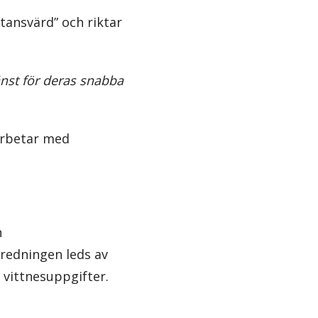
tansvärd” och riktar
jänst för deras snabba
arbetar med
n
tredningen leds av
 vittnesuppgifter.