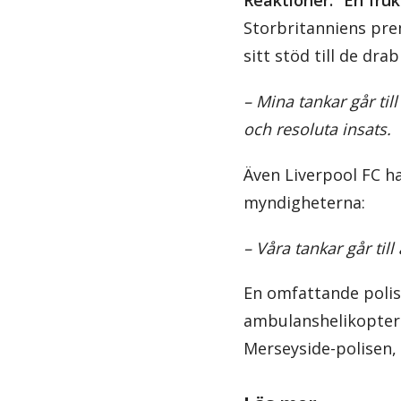
Reaktioner: ”En fru
Storbritanniens prem
sitt stöd till de dra
– Mina tankar går til
och resoluta insats.
Även Liverpool FC h
myndigheterna:
– Våra tankar går til
En omfattande polis
ambulanshelikopter d
Merseyside-polisen,