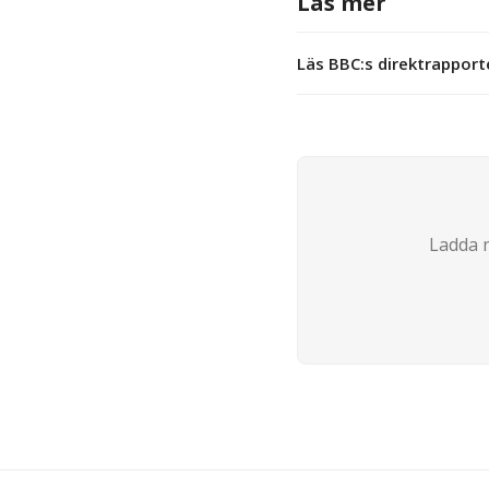
Läs mer
Läs BBC:s direktrapport
Ladda n