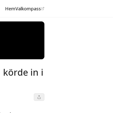
Hem
Valkompass
 körde in i