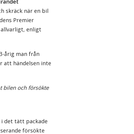
irandet
ch skräck när en bil
adens Premier
llvarligt, enligt
53-årig man från
r att händelsen inte
t bilen och försökte
 i det tätt packade
asserande försökte