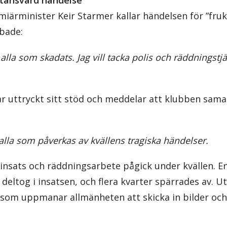
ktansvärd händelse”
iärminister Keir Starmer kallar händelsen för ”fruk
bbade:
l alla som skadats. Jag vill tacka polis och räddningst
ar uttryckt sitt stöd och meddelar att klubben sam
l alla som påverkas av kvällens tragiska händelser.
insats och räddningsarbete pågick under kvällen. E
eltog i insatsen, och flera kvarter spärrades av. U
 som uppmanar allmänheten att skicka in bilder och