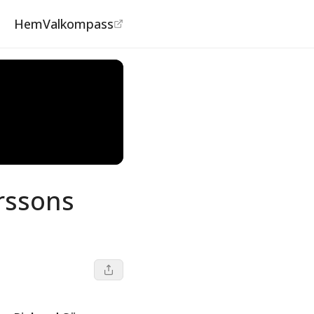
Hem
Valkompass
rssons