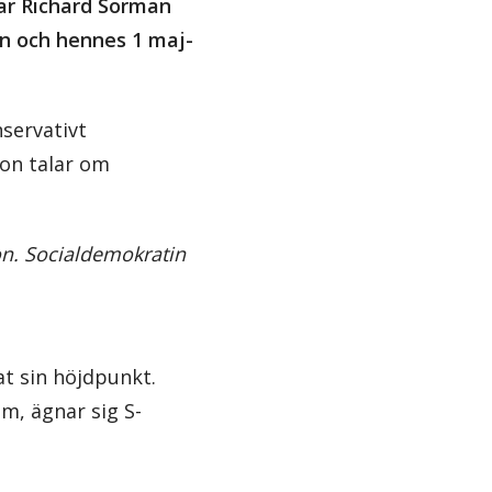
tar Richard Sörman
n och hennes 1 maj-
servativt
hon talar om
on. Socialdemokratin
t sin höjdpunkt.
m, ägnar sig S-