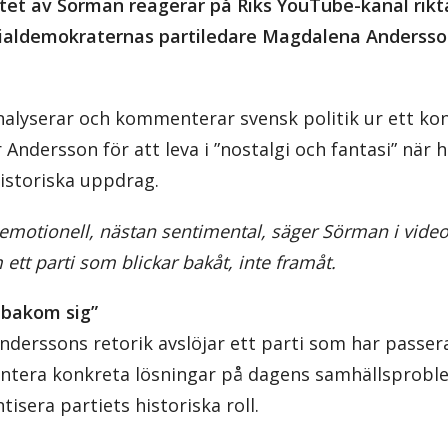
ttet av Sörman reagerar på Riks YouTube-kanal rik
ocialdemokraternas partiledare Magdalena Andersso
alyserar och kommenterar svensk politik ur ett kon
 Andersson för att leva i ”nostalgi och fantasi” när 
istoriska uppdrag.
motionell, nästan sentimental, säger Sörman i vide
ett parti som blickar bakåt, inte framåt.
d bakom sig”
derssons retorik avslöjar ett parti som har passera
sentera konkreta lösningar på dagens samhällsproble
isera partiets historiska roll.