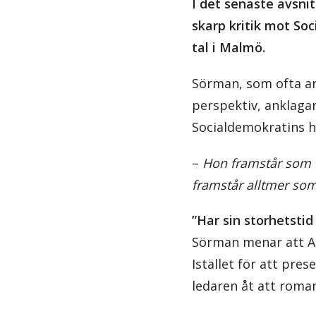
I det senaste avsni
skarp kritik mot S
tal i Malmö.
Sörman, som ofta an
perspektiv, anklagar
Socialdemokratins h
–
Hon framstår som e
framstår alltmer som 
”Har sin storhetsti
Sörman menar att An
Istället för att pre
ledaren åt att romant