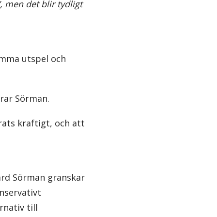
men det blir tydligt
samma utspel och
erar Sörman.
ats kraftigt, och att
chard Sörman granskar
nservativt
nativ till