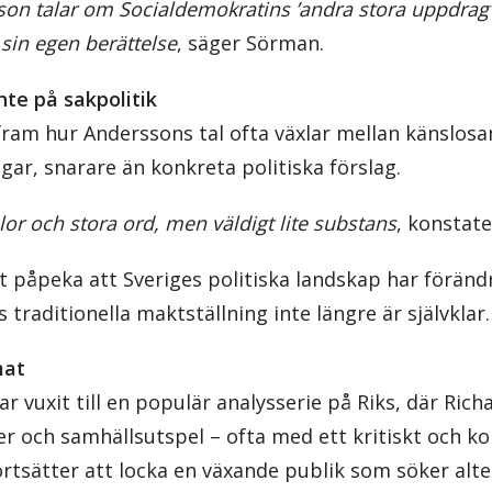
n talar om Socialdemokratins ’andra stora uppdrag’, 
i sin egen berättelse
, säger Sörman.
nte på sakpolitik
 fram hur Anderssons tal ofta växlar mellan känslo
ar, snarare än konkreta politiska förslag.
or och stora ord, men väldigt lite substans
, konstat
 påpeka att Sveriges politiska landskap har förändr
traditionella maktställning inte längre är självklar.
mat
r vuxit till en populär analysserie på Riks, där Ri
ter och samhällsutspel – ofta med ett kritiskt och ko
ortsätter att locka en växande publik som söker alter