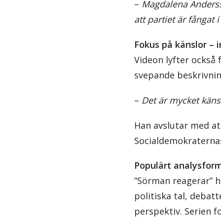
–
Magdalena Andersso
att partiet är fångat 
Fokus på känslor – i
Videon lyfter också
svepande beskrivning
–
Det är mycket känsl
Han avslutar med att
Socialdemokraternas 
Populärt analysfor
”Sörman reagerar” ha
politiska tal, debat
perspektiv. Serien f