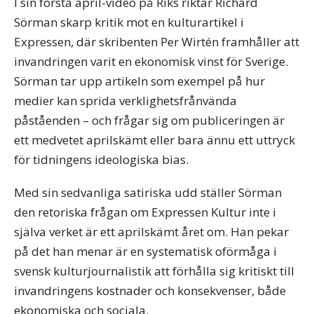
I sin första april-video på Riks riktar Richard
Sörman skarp kritik mot en kulturartikel i
Expressen, där skribenten Per Wirtén framhåller att
invandringen varit en ekonomisk vinst för Sverige.
Sörman tar upp artikeln som exempel på hur
medier kan sprida verklighetsfrånvända
påståenden – och frågar sig om publiceringen är
ett medvetet aprilskämt eller bara ännu ett uttryck
för tidningens ideologiska bias.
Med sin sedvanliga satiriska udd ställer Sörman
den retoriska frågan om Expressen Kultur inte i
själva verket är ett aprilskämt året om. Han pekar
på det han menar är en systematisk oförmåga i
svensk kulturjournalistik att förhålla sig kritiskt till
invandringens kostnader och konsekvenser, både
ekonomiska och sociala.