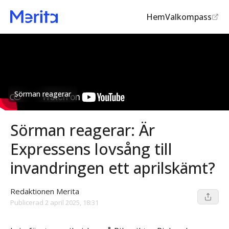
Hem
Valkompass
Sörman reagerar
Sörman reagerar: Är
Expressens lovsång till
invandringen ett aprilskämt?
Redaktionen Merita
Publicerad
2 april 2025, 18:31