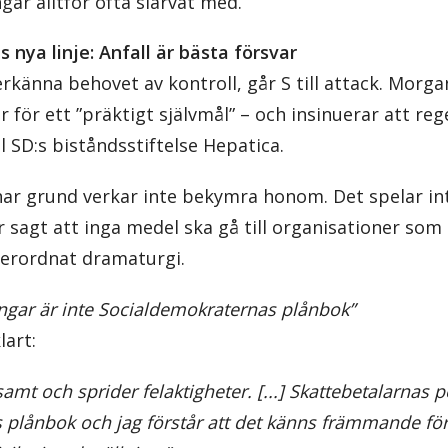
gar alltför ofta slarvat med.
nya linje: Anfall är bästa försvar
 erkänna behovet av kontroll, går S till attack. Morg
 för ett ”präktigt självmål” – och insinuerar att reg
ll SD:s biståndsstiftelse Hepatica.
nar grund verkar inte bekymra honom. Det spelar int
r sagt att inga medel ska gå till organisationer som 
derordnat dramaturgi.
ngar är inte Socialdemokraternas plånbok”
lart:
samt och sprider felaktigheter. [...] Skattebetalarnas p
plånbok och jag förstår att det känns främmande för 