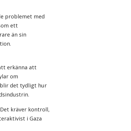
nde problemet med
som ett
rare än sin
tion.
att erkänna att
ylar om
lir det tydligt hur
sindustrin.
Det kräver kontroll,
eraktivist i Gaza