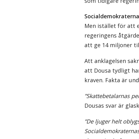
som tidigare regerin
Socialdemokraternas 
Men istället för att
regeringens åtgärder
att ge 14 miljoner ti
Att anklagelsen sak
att Dousa tydligt ha
kraven. Fakta är un
”Skattebetalarnas pe
Dousas svar är glask
”De ljuger helt oblyg
Socialdemokraternas 