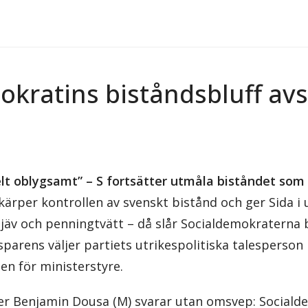
okratins biståndsbluff avs
elt oblygsamt” – S fortsätter utmåla biståndet som
kärper kontrollen av svenskt bistånd och ger Sida i
äv och penningtvätt – då slår Socialdemokraterna ba
parens väljer partiets utrikespolitiska talesperso
en för ministerstyre.
r Benjamin Dousa (M) svarar utan omsvep: Socialde