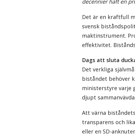
decennier haft en pri
Det är en kraftfull
svensk biståndspoli
maktinstrument. Proj
effektivitet. Bistån
Dags att sluta duc
Det verkliga självmå
biståndet behöver k
ministerstyre varje 
djupt sammanvävda d
Att värna biståndets
transparens och lika
eller en SD-anknute