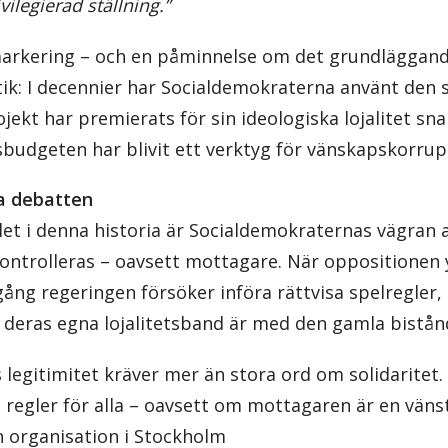
vilegierad ställning.”
 markering – och en påminnelse om det grundlägga
tik: I decennier har Socialdemokraterna använt den 
ekt har premierats för sin ideologiska lojalitet sna
dsbudgeten har blivit ett verktyg för vänskapskorrup
ka debatten
let i denna historia är Socialdemokraternas vägran 
ontrolleras – oavsett mottagare. När oppositionen 
gång regeringen försöker införa rättvisa spelregler, b
eras egna lojalitetsband är med den gamla bistånd
 legitimitet kräver mer än stora ord om solidaritet. 
 regler för alla – oavsett om mottagaren är en vänst
n organisation i Stockholm