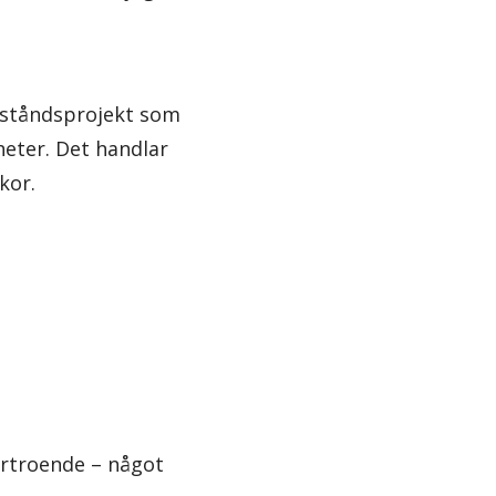
biståndsprojekt som
heter. Det handlar
kor.
örtroende – något