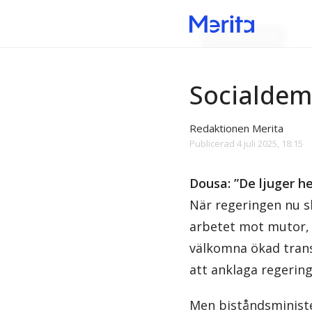
Skatteslöseriet
Socialdem
Redaktionen Merita
Publicerad
4 juli 2025, 18:15
Dousa: ”De ljuger h
När regeringen nu s
arbetet mot mutor, j
välkomna ökad trans
att anklaga regering
Men biståndsministe