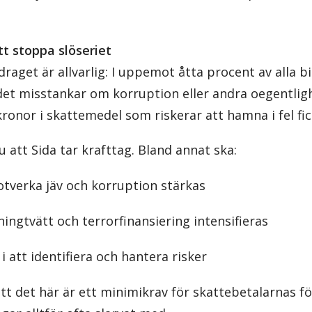
tt stoppa slöseriet
raget är allvarlig: I uppemot åtta procent av alla 
 det misstankar om korruption eller andra oegentlig
kronor i skattemedel som riskerar att hamna i fel fic
 att Sida tar krafttag. Bland annat ska:
otverka jäv och korruption stärkas
ingtvätt och terrorfinansiering intensifieras
i att identifiera och hantera risker
tt det här är ett minimikrav för skattebetalarnas f