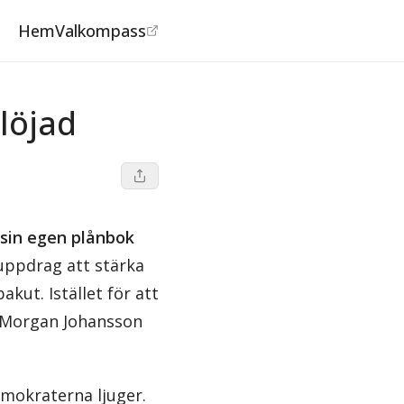
Hem
Valkompass
löjad
 sin egen plånbok
 uppdrag att stärka
kut. Istället för att
n Morgan Johansson
mokraterna ljuger.