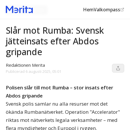
Hem
Valkompass
Gängkriminaliteten
©
Aftonbladet
Slår mot Rumba: Svensk
jätteinsats efter Abdos
gripande
Redaktionen Merita
Publicerad
6 augusti 2025, 05:01
Polisen slår till mot Rumba – stor insats efter
Abdos gripande
Svensk polis samlar nu alla resurser mot det
ökända Rumbanätverket. Operation "Accelerator"
riktas mot nätverkets legala verksamheter – med
flera myndigheter och Europol i ryggen.