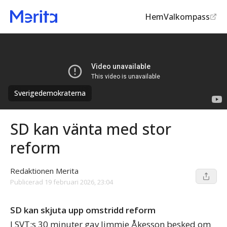
Hem
Valkompass
Sverigedemokraterna
SD kan vänta med stor
reform
Redaktionen Merita
Publicerad
19 februari 2026, 23:04
SD kan skjuta upp omstridd reform
I SVT:s 30 minuter gav Jimmie Åkesson besked om