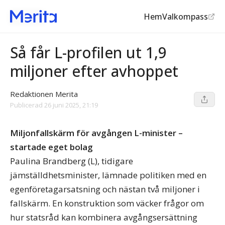
Hem
Valkompass
Klägget
©
Atfonbladet
Så får L-profilen ut 1,9
miljoner efter avhoppet
Redaktionen Merita
Publicerad
26 juni 2025, 21:19
Miljonfallskärm för avgången L-minister –
startade eget bolag
Paulina Brandberg (L), tidigare
jämställdhetsminister, lämnade politiken med en
egenföretagarsatsning och nästan två miljoner i
fallskärm. En konstruktion som väcker frågor om
hur statsråd kan kombinera avgångsersättning