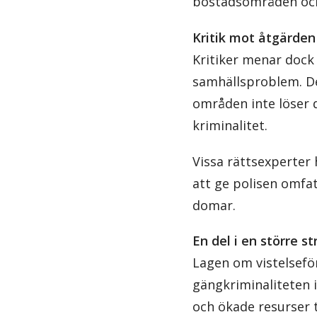
bostadsområden och 
Kritik mot åtgärden
Kritiker menar dock 
samhällsproblem. De 
områden inte löser 
kriminalitet.
Vissa rättsexperter
att ge polisen omfa
domar.
En del i en större st
Lagen om vistelsefö
gängkriminaliteten i
och ökade resurser t