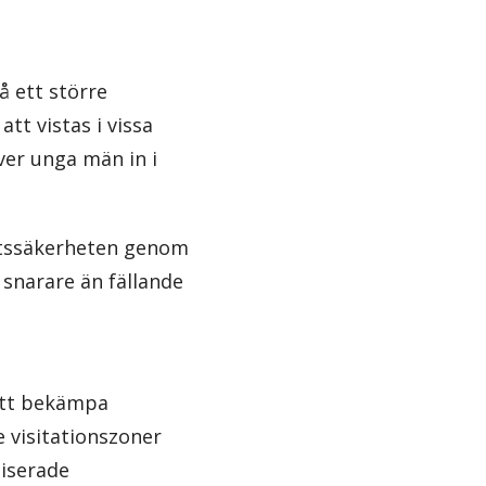
å ett större
tt vistas i vissa
ver unga män in i
ättssäkerheten genom
snarare än fällande
 att bekämpa
 visitationszoner
niserade