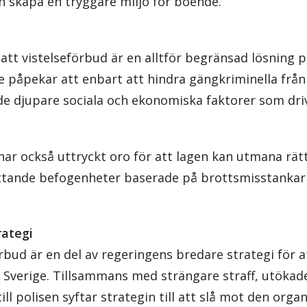
skapa en tryggare miljö för boende.
att vistelseförbud är en alltför begränsad lösning p
påpekar att enbart att hindra gängkriminella från a
de djupare sociala och ekonomiska faktorer som dri
 har också uttryckt oro för att lagen kan utmana r
ttande befogenheter baserade på brottsmisstankar 
rategi
rbud är en del av regeringens bredare strategi för
 Sverige. Tillsammans med strängare straff, utökade
ill polisen syftar strategin till att slå mot den orga