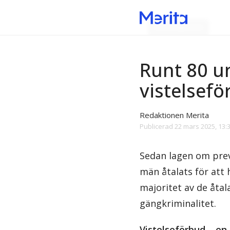
Brottsligheten
Runt 80 u
vistelsef
Redaktionen Merita
Publicerad
22 mars 2025, 13:
Sedan lagen om prev
män åtalats för att 
majoritet av de åtal
gängkriminalitet.
Vistelseförbud – en