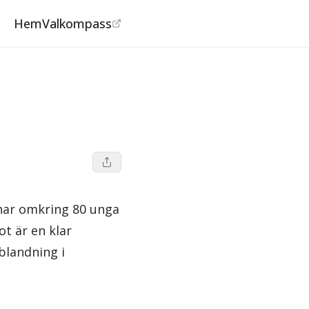
Hem
Valkompass
 har omkring 80 unga
ot är en klar
blandning i