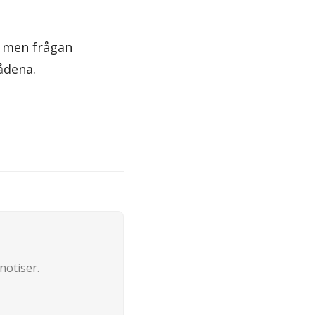
 – men frågan
ådena.
notiser.