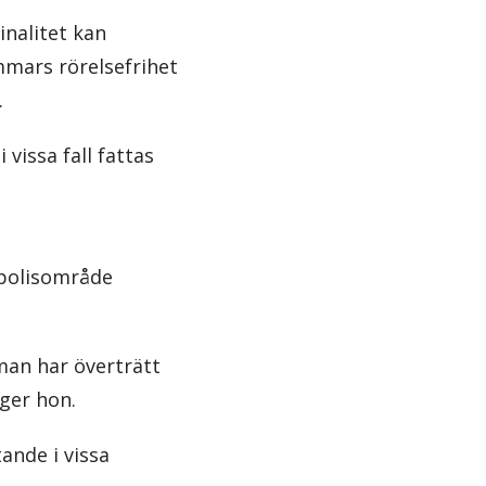
nalitet kan
mmars rörelsefrihet
.
vissa fall fattas
lpolisområde
 man har överträtt
äger hon.
ande i vissa