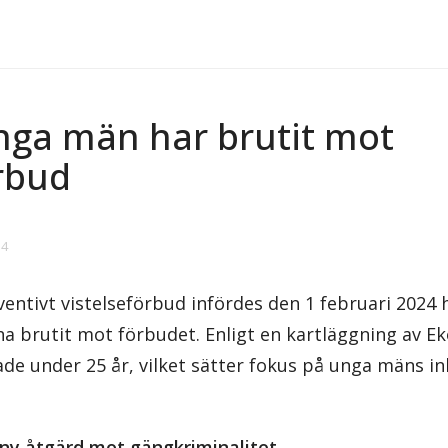
nga män har brutit mot
örbud
34
entivt vistelseförbud infördes den 1 februari 2024
ha brutit mot förbudet. Enligt en kartläggning av Ek
ade under 25 år, vilket sätter fokus på unga mäns in
 ny åtgärd mot gängkriminalitet