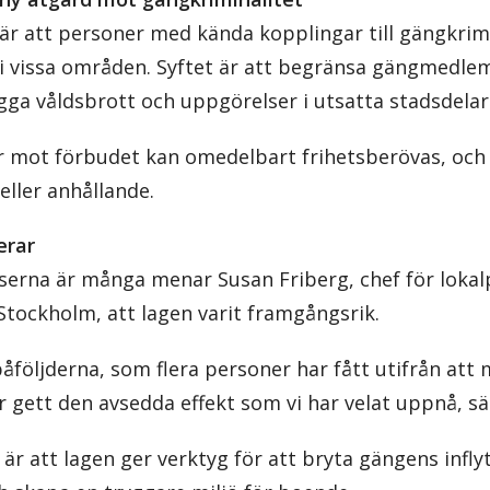
är att personer med kända kopplingar till gängkrimi
s i vissa områden. Syftet är att begränsa gängmedle
gga våldsbrott och uppgörelser i utsatta stadsdelar
 mot förbudet kan omedelbart frihetsberövas, och i 
eller anhållande.
erar
lserna är många menar Susan Friberg, chef för loka
Stockholm, att lagen varit framgångsrik.
 påföljderna, som flera personer har fått utifrån att
r gett den avsedda effekt som vi har velat uppnå, s
r att lagen ger verktyg för att bryta gängens inflyt