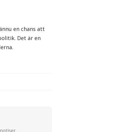
 ännu en chans att
olitik. Det är en
derna.
notiser.