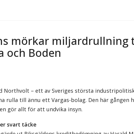
s mörkar miljardrullning t
ra och Boden
 Northvolt – ett av Sveriges största industripolitis
na rulla till ännu ett Vargas-bolag. Den här gången 
n gör allt för att undvika insyn.
er svart täcke
egärde ut Riksgäldens kreditbedömning av Harald Mi