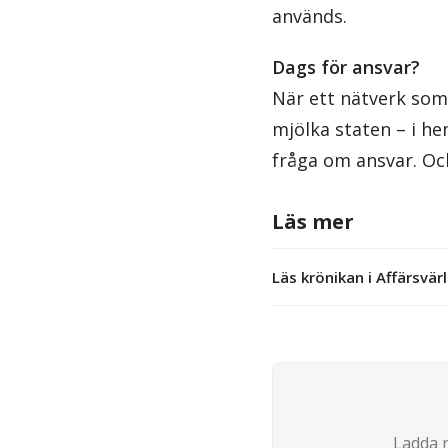
används.
Dags för ansvar?
När ett nätverk som 
mjölka staten – i he
fråga om ansvar. Oc
Läs mer
Läs krönikan i Affärsvär
Ladda n