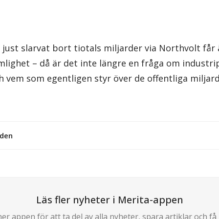
just slarvat bort tiotals miljarder via Northvolt får
mlighet – då är det inte längre en fråga om industrip
h vem som egentligen styr över de offentliga miljar
lden
Läs fler nyheter i Merita-appen
er appen för att ta del av alla nyheter, spara artiklar och få 