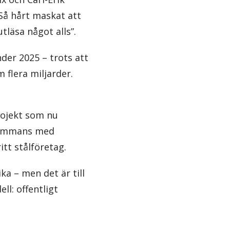
Så hårt maskat att
tläsa något alls”.
nder 2025 – trots att
 flera miljarder.
rojekt som nu
lsammans med
itt stålföretag.
ka – men det är till
l: offentligt