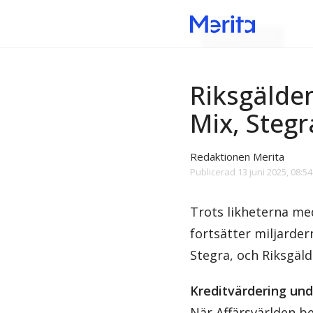
Gröna bubblan
Riksgälden
Mix, Steg
Redaktionen Merita
Publicerad
13 juni 2025, 08:54
Trots likheterna med
fortsätter miljarder
Stegra, och Riksgälde
Kreditvärdering und
När Affärsvärlden b