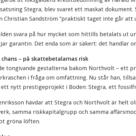
lsatsning Stegra, blev svaret ett maskat dokument. 
n Christian Sandström ”praktiskt taget inte går att u
gälden svara på hur mycket som hittills betalats ut u
jar garantin. Det enda som är säkert: det handlar om
chans – på skattebetalarnas risk
 de tongivande gestalterna bakom Northvolt – ett p
kraschen i fråga om omfattning. Nu står han, til
tt nytt prestigeprojekt i Boden: Stegra, ett fossilfr
nriksson hävdar att Stegra och Northvolt är helt oli
erk, samma riskkapitalgrupp och samma affärsmodel
ot gröna löften.