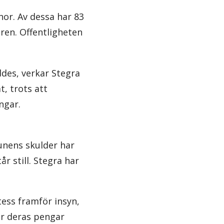
onor. Av dessa har 83
ären. Offentligheten
ddes, verkar Stegra
, trots att
ngar.
nens skulder har
r still. Stegra har
etess framför insyn,
ur deras pengar