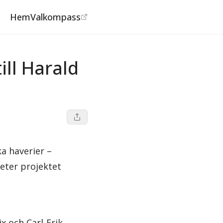
Hem
Valkompass
©
ONE Nordic AB
ill Harald
ka haverier –
heter projektet
x och Carl-Erik