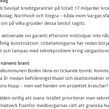
olag
ls beviljat kreditgarantier på totalt 17 miljarder kr
å bolag: Northvolt och Stegra – båda inom Vargas-sf
 om på vilka grunder dessa beslut tagits.
 aktiverade sin garanti eftersom milstolpar inte nå
nlig konstruktion. Utbetalningarna har redan börjat
at och tampas med teknikproblem kring vätgaslösni
ruinens brant
ärdkommunen Boden likna en tickande bomb. Kommu
 år medan befolkningstillväxt och skatteintäkter stå
ora hopp – men vad händer om projektet kraschar?
lden ovillig att svara. Istället prioriterar man sekr
alnätverk framför medborgarnas rätt att granska h