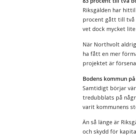
83 procent till två b
Riksgälden har hittil
procent gått till tv
vet dock mycket lite
När Northvolt aldrig
ha fått en mer förmå
projektet är försen
Bodens kommun på 
Samtidigt börjar v
tredubblats på några
varit kommunens st
Än så länge är Riksgä
och skydd för kapit