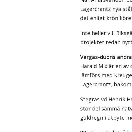
Lagercrantz nya stå
det enligt kröniköre
Inte heller vill Riks
projektet redan nytt
Vargas-duons andra 
Harald Mix är en av
jämförs med Kreuger
Lagercrantz, bakom e
Stegras vd Henrik He
stor del samma nätv
guldregn i utbyte m