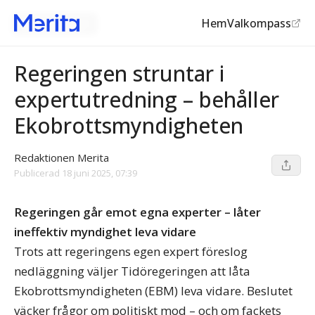
Hem
Valkompass
Skatteslöseriet
©
Ekobrottsmyndigheten
Regeringen struntar i
expertutredning – behåller
Ekobrottsmyndigheten
Redaktionen Merita
Publicerad
18 juni 2025, 07:39
Regeringen går emot egna experter – låter
ineffektiv myndighet leva vidare
Trots att regeringens egen expert föreslog
nedläggning väljer Tidöregeringen att låta
Ekobrottsmyndigheten (EBM) leva vidare. Beslutet
väcker frågor om politiskt mod – och om fackets