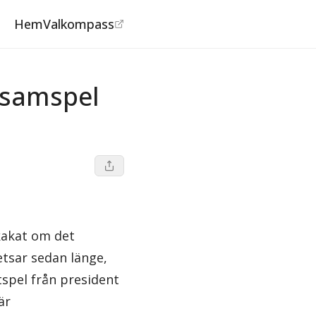
Hem
Valkompass
 samspel
kakat om det
retsar sedan länge,
tspel från president
är