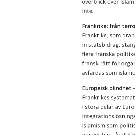
överblick över islam
inte.
Frankrike: från terror
Frankrike, som drabb
in statsbidrag, stä
flera franska politi
fransk rätt för orga
avfärdas som islamof
Europeisk blindhet 
Frankrikes systemat
i stora delar av Eur
integrationslösninga
islamism som politi
partiet har i åratal