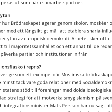
 pekas ut som nära samarbetspartner.
 ytan
r hur Brödraskapet agerar genom skolor, moskéer 
er med ett långsiktigt mål: att etablera sharia-infl
er ytan av europeisk demokrati. Arbetet sker ofta i
 till majoritetssamhället och ett annat till de redan
 påverka partier och institutioner inifrån.
ionsfiasko i repris?
Sverige som ett exempel där Muslimska brödraska
te minst tack vare goda relationer med Socialdemokr
statens stöd till föreningar med dolda ideologisk
lad strategi för att motverka smygislamism på sve
 integrationsminister Mats Persson har nu sagt att 