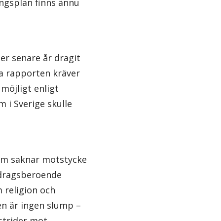
ingsplan finns ännu
er senare år dragit
ya rapporten kräver
möjligt enligt
 i Sverige skulle
ism saknar motstycke
bidragsberoende
m religion och
en är ingen slump –
 strider mot