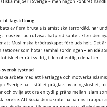
istiska miljöer i Sverige – men någon konkret handl
 till lagstiftning
ats av flera brutala islamistiska terrordåd, har und
ngt moskéer och utvisat hatpredikanter. Efter den n
ker att Muslimska brödraskapet förbjuds helt. Det är 
nisationer som hotar samhällsordningen – en idé som
obisk eller rättsvidrig i den offentliga debatten.
– svensk tystnad
iska arbete med att kartlägga och motverka islam
opa. Sverige har i stället präglats av aningslöshet, 
r och ovilja att dra en tydlig gräns mellan islam so
sk rörelse. Att Socialdemokraterna nämns i rapport
 bedrivit dialogpolitik med grupper vars värderingar