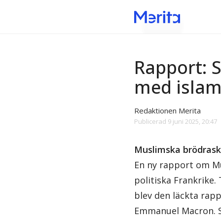
Islamism
Rapport: 
med islam
Redaktionen Merita
Publicerad
9 juni 2025, 20:47
Muslimska brödrask
En ny rapport om M
politiska Frankrike.
blev den läckta rapp
Emmanuel Macron. Sa