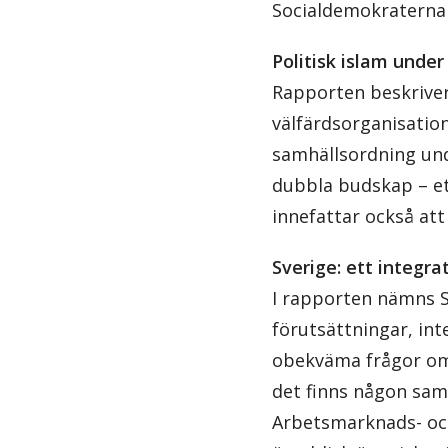
Socialdemokraterna
Politisk islam under
Rapporten beskrive
välfärdsorganisation
samhällsordning und
dubbla budskap – ett
innefattar också att
Sverige: ett integrat
I rapporten nämns 
förutsättningar, in
obekväma frågor om 
det finns någon sam
Arbetsmarknads- och