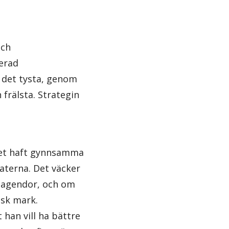
och
uerad
 det tysta, genom
 frälsta. Strategin
pet haft gynnsamma
aterna. Det väcker
a agendor, och om
nsk mark.
han vill ha bättre