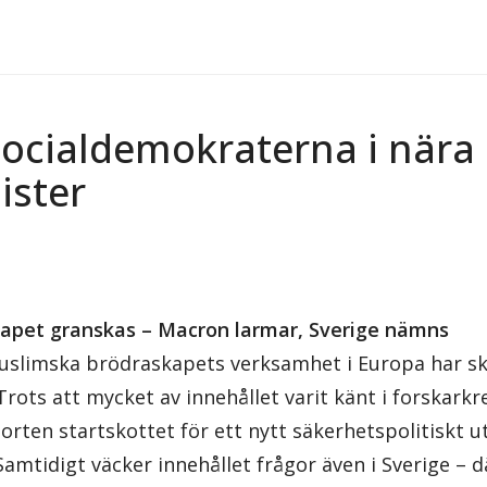
Socialdemokraterna i nära
ister
apet granskas – Macron larmar, Sverige nämns
uslimska brödraskapets verksamhet i Europa har s
 Trots att mycket av innehållet varit känt i forskark
orten startskottet för ett nytt säkerhetspolitiskt u
mtidigt väcker innehållet frågor även i Sverige – d