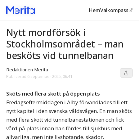
Hem
Valkompass
Skjutningar
Nytt mordförsök i
Stockholmsområdet – man
besköts vid tunnelbanan
Redaktionen Merita
Publicerad
6 september 2025, 06:41
Sköts med flera skott på öppen plats
Fredagseftermiddagen i Alby förvandlades till ett
nytt kapitel i den svenska våldsvågen. En man sköts
med flera skott vid tunnelbanestationen och fick
vård på plats innan han fördes till sjukhus med
allvarliga, men inte livshotande, skador.