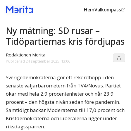
Hem
Valkompass
Opinionen
©
TV4
Ny mätning: SD rusar –
Tidöpartiernas kris fördjupas
Redaktionen Merita
Publicerad
24 september 2025, 13:06
Sverigedemokraterna gör ett rekordhopp i den
senaste väljarbarometern från TV4/Novus. Partiet
ökar med hela 2,9 procentenheter och når 23,9
procent – den högsta nivån sedan före pandemin.
Samtidigt backar Moderaterna till 17,0 procent och
Kristdemokraterna och Liberalerna ligger under
riksdagsspärren.