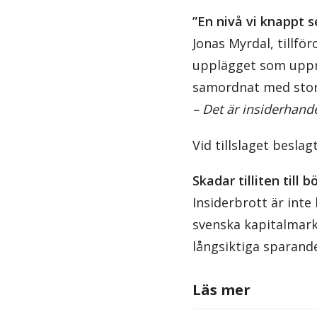
”En nivå vi knappt s
Jonas Myrdal, tillfö
upplägget som uppr
samordnat med stor
– Det är insiderhande
Vid tillslaget besla
Skadar tilliten till b
Insiderbrott är inte
svenska kapitalmar
långsiktiga sparande.
Läs mer