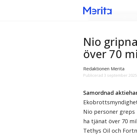
Ekonomi och marknad
Nio gripna
över 70 mi
Redaktionen Merita
Publicerad
3 september 2025,
Samordnad aktiehan
Ekobrottsmyndigheten
Nio personer greps 
ha tjänat över 70 m
Tethys Oil och Fort