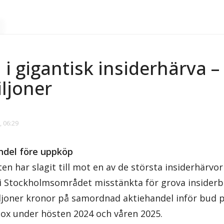
 i gigantisk insiderhärva –
ljoner
 06:29
del före uppköp
 har slagit till mot en av de största insiderhärvorn
i Stockholmsområdet misstänkta för grova insiderb
iljoner kronor på samordnad aktiehandel inför bud
nox under hösten 2024 och våren 2025.