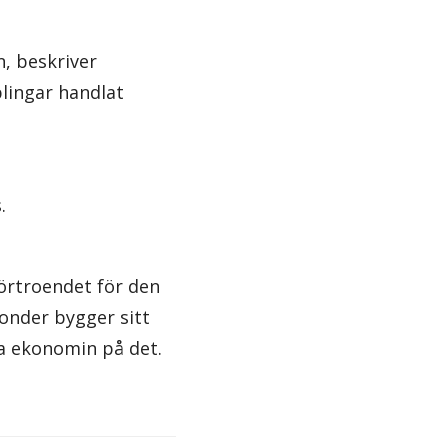
n, beskriver
lingar handlat
.
förtroendet för den
onder bygger sitt
ela ekonomin på det.