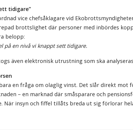
ett tidigare”
rordnad vice chefsåklagare vid Ekobrottsmyndighete
epad brottslighet där personer med inbördes kopp
a belopp:
l på en nivå vi knappt sett tidigare.
gtogs även elektronisk utrustning som ska analyseras
örsen
 bara en fråga om olaglig vinst. Det slår direkt mot 
knaden – en marknad där småsparare och pensionsf
 När insyn och fiffel tillåts breda ut sig förlorar h