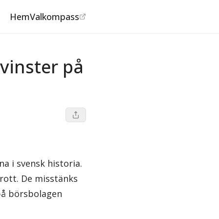
Hem
Valkompass
©
Ekobrottsmyndigheten
 vinster på
a i svensk historia.
rott. De misstänks
 på börsbolagen