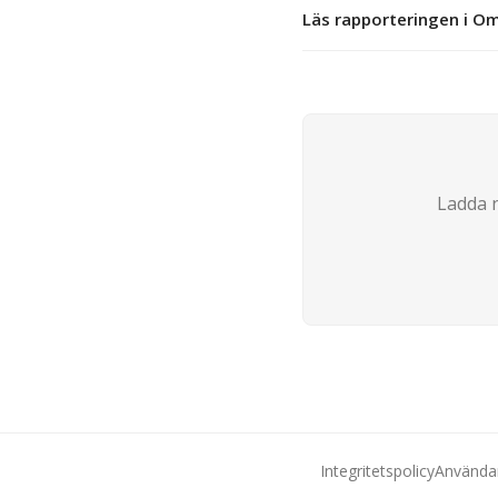
Läs rapporteringen i O
Ladda n
Integritetspolicy
Användar