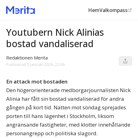
Hem
Valkompass
Media
©
Nick Alinia
Youtubern Nick Alinias
bostad vandaliserad
Redaktionen Merita
Publicerad
5 januari 2026, 22:09
En attack mot bostaden
Den högerorienterade medborgarjournalisten Nick
Alinia har fått sin bostad vandaliserad för andra
gången på kort tid. Natten mot söndag sprejades
porten till hans lägenhet i Stockholm, liksom
angränsande fastigheter, med klotter innehållande
personangrepp och politiska slagord.