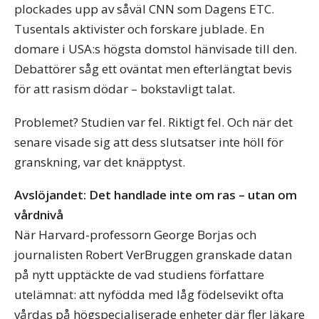
plockades upp av såväl CNN som Dagens ETC.
Tusentals aktivister och forskare jublade. En
domare i USA:s högsta domstol hänvisade till den.
Debattörer såg ett oväntat men efterlängtat bevis
för att rasism dödar – bokstavligt talat.
Problemet? Studien var fel. Riktigt fel. Och när det
senare visade sig att dess slutsatser inte höll för
granskning, var det knäpptyst.
Avslöjandet: Det handlade inte om ras – utan om
vårdnivå
När Harvard-professorn George Borjas och
journalisten Robert VerBruggen granskade datan
på nytt upptäckte de vad studiens författare
utelämnat: att nyfödda med låg födelsevikt ofta
vårdas på högspecialiserade enheter där fler läkare