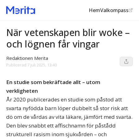
Hem
Valkompass
Wokeismen
När vetenskapen blir woke –
och lögnen får vingar
Redaktionen Merita
Publicerad
7 juli 2025, 13:40
En studie som bekräftade allt – utom
verkligheten
År 2020 publicerades en studie som påstod att
svarta nyfödda barn löper dubbelt så stor risk att
dö om de vårdas av vita läkare, jämfört med svarta.
Den blev snabbt ett affischnamn för påstådd
strukturell rasism inom sjukvården – och