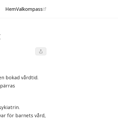
Hem
Valkompass
t
en bokad vårdtid.
spärras
ykiatrin.
ar för barnets vård,