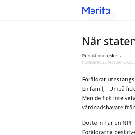
Sjukvården
När staten
Redaktionen Merita
Publicerad
22 februari 2026, 
Föräldrar utestängs
En familj i Umeå fic
Men de fick inte vet
vårdnadshavare från 
Dottern har en NPF-
Föräldrarna beskrive