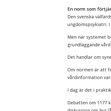
En norm som förtjä
Den svenska välfärdss
ungdomspsykiatri. I 
Men när systemet bö
grundläggande vårdi
Det handlar om syne
Om normen är att för
vårdinformation var
I dag är det i prakt
Debatten om 1177 ka
diskussion om hur l