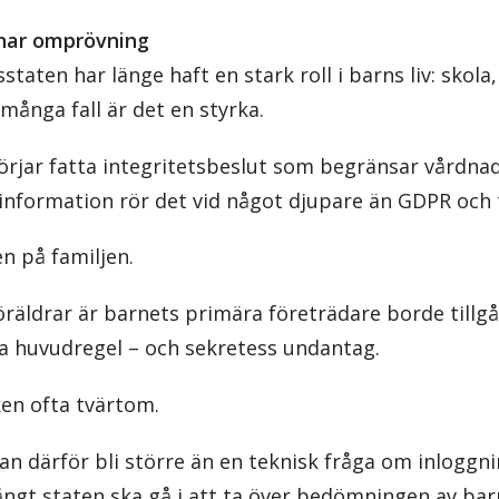
nar omprövning
taten har länge haft en stark roll i barns liv: skola
många fall är det en styrka.
rjar fatta integritetsbeslut som begränsar vårdnad
nformation rör det vid något djupare än GDPR och 
n på familjen.
äldrar är barnets primära företrädare borde tillgån
a huvudregel – och sekretess undantag.
iken ofta tvärtom.
n därför bli större än en teknisk fråga om inloggni
ångt staten ska gå i att ta över bedömningen av bar