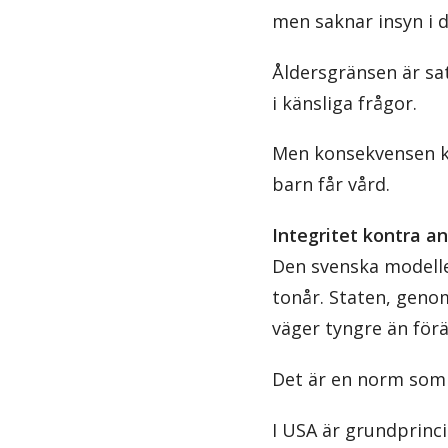
men saknar insyn i d
Åldersgränsen är sat
i känsliga frågor.
Men konsekvensen kan
barn får vård.
Integritet kontra a
Den svenska modellen
tonår. Staten, geno
väger tyngre än förä
Det är en norm som i
I USA är grundprinci