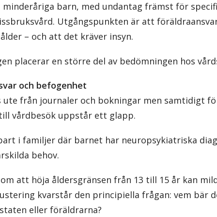
a minderåriga barn, med undantag främst för speci
missbruksvård. Utgångspunkten är att föräldraansvar
ålder – och att det kräver insyn.
en placerar en större del av bedömningen hos vård
nsvar och befogenhet
s ute från journaler och bokningar men samtidigt fö
ill vårdbesök uppstår ett glapp.
bart i familjer där barnet har neuropsykiatriska dia
ärskilda behov.
 om att höja åldersgränsen från 13 till 15 år kan m
stering kvarstår den principiella frågan: vem bär d
 staten eller föräldrarna?