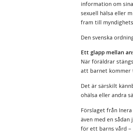
information om sin
sexuell hälsa eller 
fram till myndighets
Den svenska ordning
Ett glapp mellan a
När föräldrar stäng
att barnet kommer t
Det är särskilt känn
ohälsa eller andra s
Förslaget från Inera
även med en sådan ju
för ett barns vård –