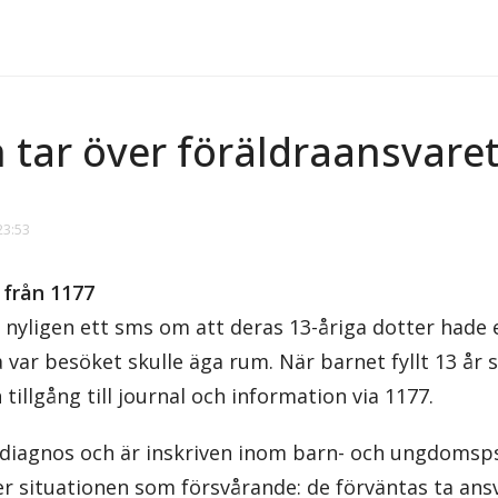
 tar över föräldraansvare
23:53
 från 1177
k nyligen ett sms om att deras 13-åriga dotter hade 
a var besöket skulle äga rum. När barnet fyllt 13 år 
tillgång till journal och information via 1177.
diagnos och är inskriven inom barn- och ungdomsps
r situationen som försvårande: de förväntas ta ansv