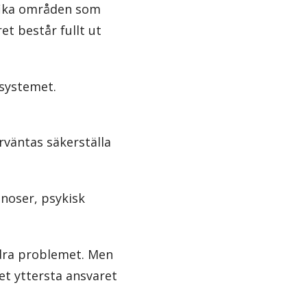
fika områden som
et består fullt ut
systemet.
rväntas säkerställa
gnoser, psykisk
ildra problemet. Men
et yttersta ansvaret