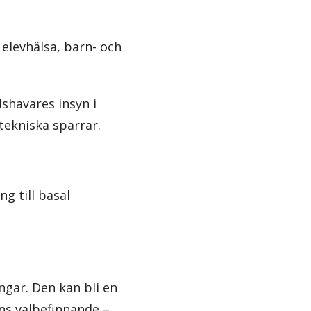
, elevhälsa, barn- och
shavares insyn i
tekniska spärrar.
g till basal
ngar. Den kan bli en
ns välbefinnande –