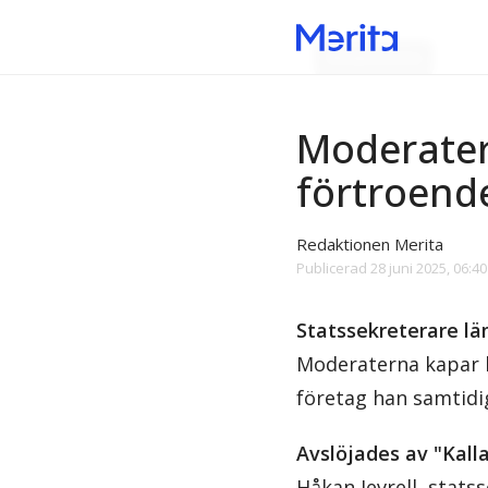
Moderaterna
Moderatern
förtroend
Redaktionen Merita
Publicerad
28 juni 2025, 06:40
Statssekreterare lä
Moderaterna kapar b
företag han samtidig
Avslöjades av "Kall
Håkan Jevrell, stats