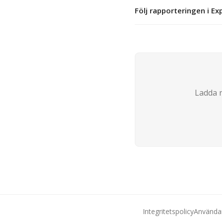
Följ rapporteringen i E
Ladda n
Integritetspolicy
Användar