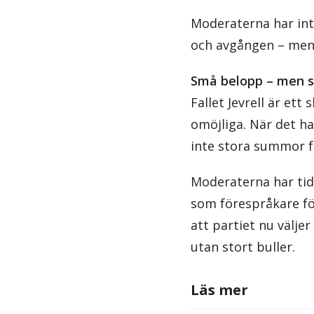
Moderaterna har in
och avgången – men t
Små belopp – men s
Fallet Jevrell är et
omöjliga. När det ha
inte stora summor fö
Moderaterna har tidi
som förespråkare fö
att partiet nu välje
utan stort buller.
Läs mer