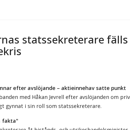
©
V
as statssekreterare fälls
ekris
mnar efter avslöjande – aktieinnehav satte punkt
anden med Håkan Jevrell efter avslöjanden om priva
t gynnat i sin roll som statssekreterare.
a fakta"
sekreterare åt bistånds- och utrikeshandelsminister