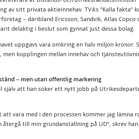
g av sitt privata aktieinnehav. TV4:s "Kalla fakta" ku
torföretag – däribland Ericsson, Sandvik, Atlas Copco 
rit delaktig i beslut som gynnat just dessa bolag.
havet uppgavs vara omkring en halv miljon kronor. S
 men kopplingen mellan innehav och tjänsteutövni
stånd – men utan offentlig markering
rell själv att han söker ett nytt jobb på Utrikesdepa
et att vara med i den processen kommer jag lämna r
 återgå till min grundanställning på UD", skrev han