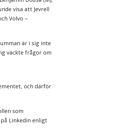
nde visa att Jevrell
och Volvo –
umman är i sig inte
ng väckte frågor om
rtementet, och därför
ollen som
 på Linkedin enligt