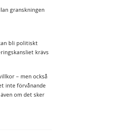
llan granskningen
n bli politiskt
ringskansliet krävs
villkor – men också
et inte förvånande
, även om det sker