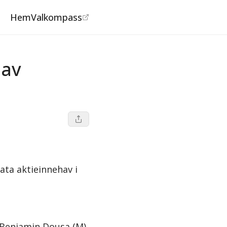
Hem
Valkompass
ästsvenska Handelskammaren
 av
ta aktieinnehav i
 Benjamin Dousa (M),