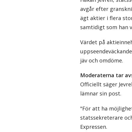
avgår efter gransknin
ägt aktier i flera s
samtidigt som han va
Värdet på aktieinne
uppseendeväckande,
jäv och omdöme.
Moderaterna tar av
Officiellt säger Jev
lämnar sin post.
"För att ha möjligh
statssekreterare och
Expressen.