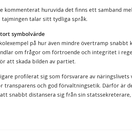
te kommenterat huruvida det finns ett samband me
ajmingen talar sitt tydliga språk.
tort symbolvärde
t skolexempel på hur även mindre övertramp snabbt ka
ndlar om frågor om förtroende och integritet i rege
r att skada bilden av partiet.
gare profilerat sig som försvarare av näringslivets 
r transparens och god förvaltningsetik. Därför är d
r att snabbt distansera sig från sin statssekreterare