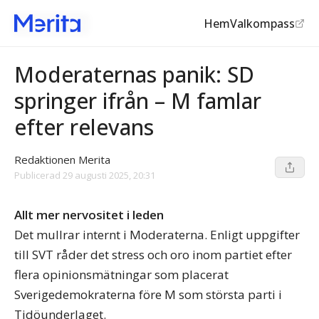
Hem
Valkompass
Moderaterna
©
Epoch Times
Moderaternas panik: SD
springer ifrån – M famlar
efter relevans
Redaktionen Merita
Publicerad
29 augusti 2025, 20:31
Allt mer nervositet i leden
Det mullrar internt i Moderaterna. Enligt uppgifter
till SVT råder det stress och oro inom partiet efter
flera opinionsmätningar som placerat
Sverigedemokraterna före M som största parti i
Tidöunderlaget.