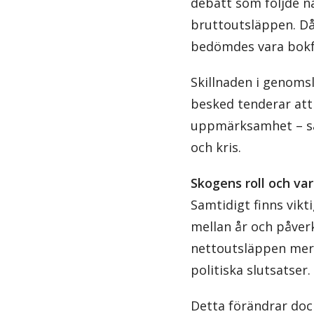
debatt som följde nä
bruttoutsläppen. Då 
bedömdes vara bokfö
Skillnaden i genoms
besked tenderar att
uppmärksamhet – särs
och kris.
Skogens roll och va
Samtidigt finns vikt
mellan år och påver
nettoutsläppen mer 
politiska slutsatser.
Detta förändrar doc