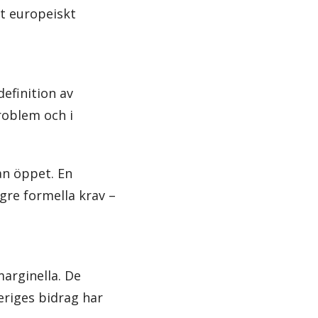
tt europeiskt
efinition av
roblem och i
an öppet. En
gre formella krav –
marginella. De
eriges bidrag har