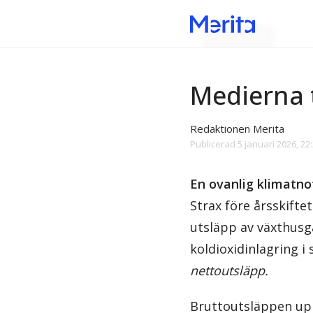
Klimatismen
Medierna 
Redaktionen Merita
Publicerad
5 januari 2026, 22
En ovanlig klimatno
Strax före årsskifte
utsläpp av växthusg
koldioxidinlagring i
nettoutsläpp.
Bruttoutsläppen uppg