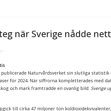
teg när Sverige nådde nett
:21
tis
t publicerade Naturvårdsverket sin slutliga statistik
aser för 2024. När siffrorna kompletterades med d
 skog och mark framträdde en ovanlig bild:
Sverige u
ick till cirka 47 miljoner ton koldioxidekvivalente