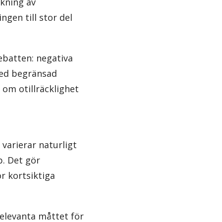
ökning av
ngen till stor del
ebatten: negativa
med begränsad
 om otillräcklighet
 varierar naturligt
p. Det gör
r kortsiktiga
elevanta måttet för