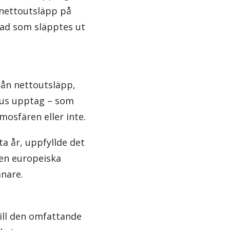
 nettoutsläpp på
vad som släpptes ut
från nettoutsläpp,
nus upptag – som
mosfären eller inte.
ta år, uppfyllde det
den europeiska
ånare.
till den omfattande