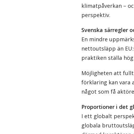
klimatpåverkan – och
perspektiv.
Svenska särregler o
En mindre uppmärksa
nettoutsläpp än EU:
praktiken ställa hög
Möjligheten att full
förklaring kan vara 
något som få aktörer
Proportioner i det
I ett globalt perspe
globala bruttoutsläp