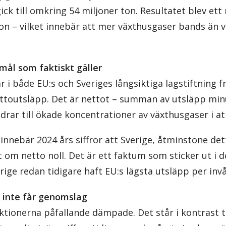
k till omkring 54 miljoner ton. Resultatet blev ett
ton – vilket innebär att mer växthusgaser bands än 
mål som faktiskt gäller
r i både EU:s och Sveriges långsiktiga lagstiftning 
uttoutsläpp. Det är nettot – summan av utsläpp mi
drar till ökade koncentrationer av växthusgaser i at
innebär 2024 års siffror att Sverige, åtminstone det
 om netto noll. Det är ett faktum som sticker ut i 
rige redan tidigare haft EU:s lägsta utsläpp per inv
 inte får genomslag
ktionerna påfallande dämpade. Det står i kontrast 