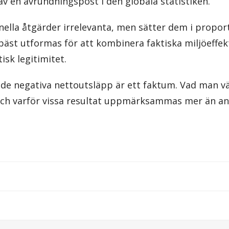
v en avrundningspost i den globala statistiken.
nella åtgärder irrelevanta, men sätter dem i proport
 bäst utformas för att kombinera faktiska miljöeff
tisk legitimitet.
de negativa nettoutsläpp är ett faktum. Vad man väl
 och varför vissa resultat uppmärksammas mer än and