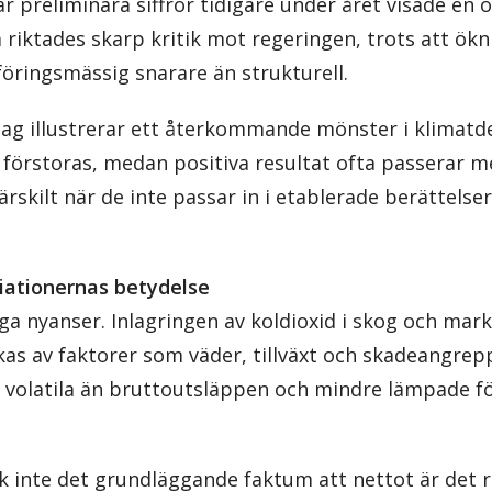
r preliminära siffror tidigare under året visade en 
riktades skarp kritik mot regeringen, trots att ökni
ringsmässig snarare än strukturell.
lag illustrerar ett återkommande mönster i klimatd
 förstoras, medan positiva resultat ofta passerar 
kilt när de inte passar in i etablerade berättelser
riationernas betydelse
iga nyanser. Inlagringen av koldioxid i skog och mark
kas av faktorer som väder, tillväxt och skadeangrep
volatila än bruttoutsläppen och mindre lämpade fö
k inte det grundläggande faktum att nettot är det r