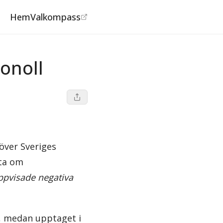
Hem
Valkompass
onoll
 över Sveriges
ata om
ppvisade negativa
r, medan upptaget i