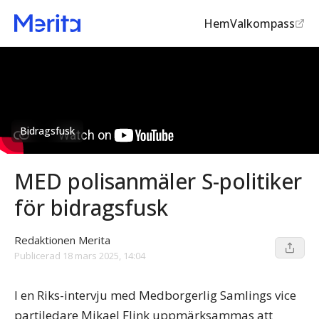
Hem
Valkompass
Bidragsfusk
MED polisanmäler S-politiker
för bidragsfusk
Redaktionen Merita
Publicerad
18 mars 2025, 14:04
I en Riks-intervju med Medborgerlig Samlings vice
partiledare Mikael Flink uppmärksammas att