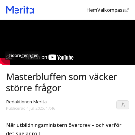
Hem
Valkompass
Tidöregeringen
Masterbluffen som väcker
större frågor
Redaktionen Merita
Publicerad
4 juli 2025, 17:46
När utbildningsministern överdrev – och varför
det spelar roll