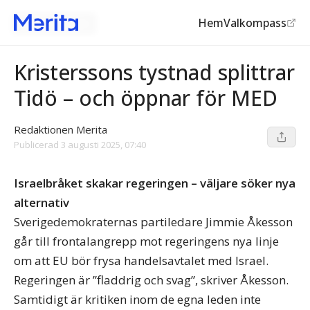
Hem
Valkompass
Tidöregeringen
Kristerssons tystnad splittrar
Tidö – och öppnar för MED
Redaktionen Merita
Publicerad
3 augusti 2025, 07:40
Israelbråket skakar regeringen – väljare söker nya
alternativ
Sverigedemokraternas partiledare Jimmie Åkesson
går till frontalangrepp mot regeringens nya linje
om att EU bör frysa handelsavtalet med Israel.
Regeringen är ”fladdrig och svag”, skriver Åkesson.
Samtidigt är kritiken inom de egna leden inte