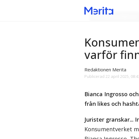
Onödiga myndigheter
Konsument
varför fi
Redaktionen Merita
Publicerad
22 april 2025, 08:4
Bianca Ingrosso och
från likes och hash
Jurister granskar...
Konsumentverket med
Bianca Ingrosso, Th