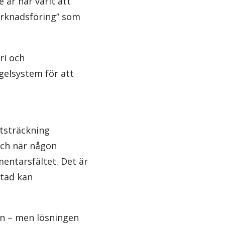
 år har varit att
arknadsföring” som
ri och
gelsystem för att
utsträckning
 Och när någon
entarsfältet. Det är
stad kan
en – men lösningen