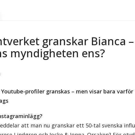
verket granskar Bianca 
nns myndigheten ens?
3
 Youtube-profiler granskas – men visar bara varför
tags
 Instagraminlägg?
delar att man nu granskar ett 50-tal svenska influ
erese Lindgren och Jocke & Jonna. Orsaken? För otyd