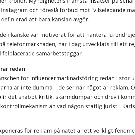
er kronor. Myndighetens främsta insatser på senare
 Instagram och föreslå förbud mot ”vilseledande m
t definierad att bara känslan avgör.
den kanske var motiverat för att hantera lurendreje
å telefonmarknaden, har i dag utvecklats till ett re
d felplacerade samarbetstaggar.
erar redan
anschen för influencermarknadsföring redan i stor 
öljarna är inte dumma – de ser när något är reklam.
blir det snabbt kritik, skärmdumpar och drev i komm
 kontrollmekanism än vad någon statlig jurist i Karl
xponeras för reklam på nätet är ett verkligt fenom