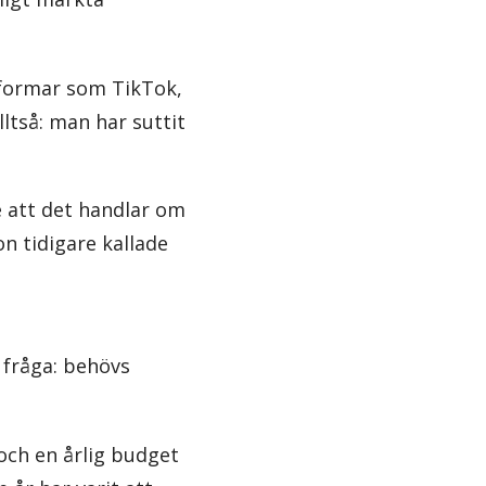
tformar som TikTok,
lltså: man har suttit
 att det handlar om
on tidigare kallade
fråga: behövs
ch en årlig budget