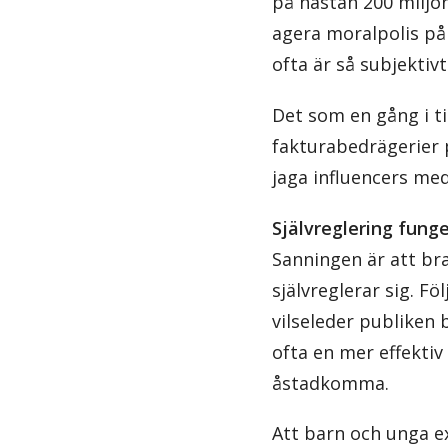
på nästan 200 miljon
agera moralpolis på
ofta är så subjektiv
Det som en gång i ti
fakturabedrägerier p
jaga influencers me
Självreglering fung
Sanningen är att br
självreglerar sig. F
vilseleder publiken 
ofta en mer effektiv
åstadkomma.
Att barn och unga e