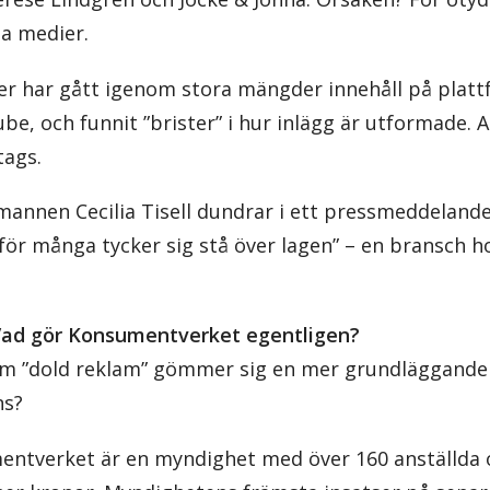
la medier.
er har gått igenom stora mängder innehåll på plat
e, och funnit ”brister” i hur inlägg är utformade. A
tags.
nen Cecilia Tisell dundrar i ett pressmeddelande
 för många tycker sig stå över lagen” – en bransch h
 Vad gör Konsumentverket egentligen?
m ”dold reklam” gömmer sig en mer grundläggande 
ns?
ntverket är en myndighet med över 160 anställda o