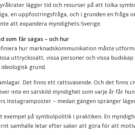
 byråkrater lägger tid och resurser på att tolka symb
råga, en uppfostringsfråga, och i grunden en fråga 
nte att expandera myndighets-Sverige.
ad som får sägas – och hur
efiniera hur marknadskommunikation måste utforma
ssa uttryckssätt, vissa personer och vissa budskap 
å ideologisk grund.
amlagar. Det finns ett rättsväsende. Och det finns civ
er inte en särskild myndighet som varje år får hun
ors Instagramposter – medan gängen spränger lägen
ett exempel på symbolpolitik i praktiken. En myndig
ernt samhälle letar efter saker att göra för att motiv