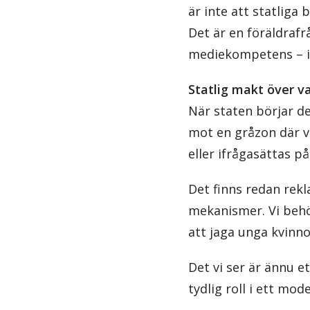
är inte att statliga
Det är en föräldraf
mediekompetens – i
Statlig makt över v
När staten börjar d
mot en gråzon där vi
eller ifrågasättas p
Det finns redan rekl
mekanismer. Vi behöv
att jaga unga kvinn
Det vi ser är ännu 
tydlig roll i ett mod