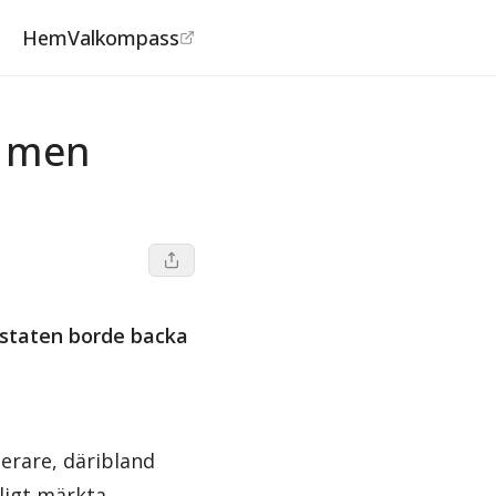
Hem
Valkompass
– men
 staten borde backa
erare, däribland
ligt märkta