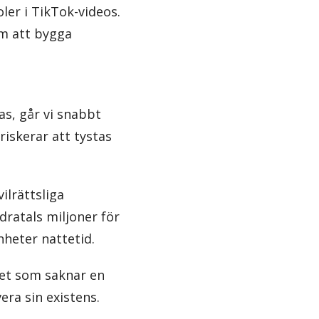
oler i TikTok-videos.
om att bygga
s, går vi snabbt
riskerar att tystas
ilrättsliga
dratals miljoner för
heter nattetid.
het som saknar en
era sin existens.