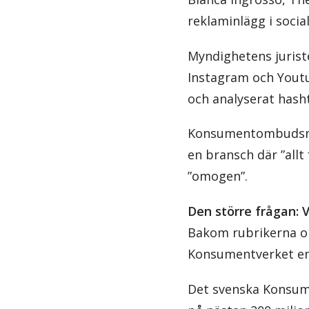
reklaminlägg i socia
Myndighetens jurist
Instagram och Youtub
och analyserat hash
Konsumentombudsman
en bransch där ”allt
”omogen”.
Den större frågan:
Bakom rubrikerna o
Konsumentverket e
Det svenska Konsume