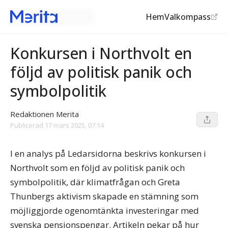
Hem
Valkompass
Konkursen i Northvolt
Konkursen i Northvolt en
följd av politisk panik och
symbolpolitik
Redaktionen Merita
Publicerad
17 mars 2025, 07:14
I en analys på Ledarsidorna beskrivs konkursen i
Northvolt som en följd av politisk panik och
symbolpolitik, där klimatfrågan och Greta
Thunbergs aktivism skapade en stämning som
möjliggjorde ogenomtänkta investeringar med
svenska pensionspengar. Artikeln pekar på hur