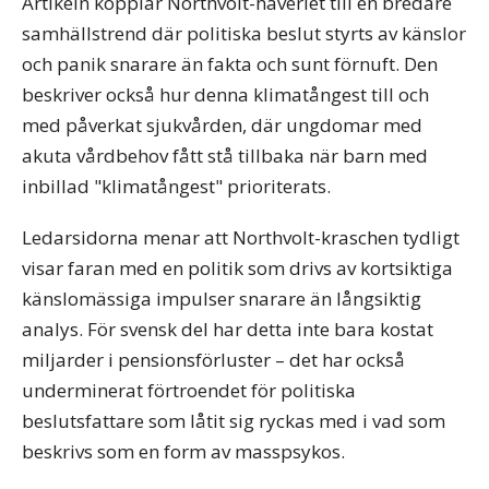
Artikeln kopplar Northvolt-haveriet till en bredare
samhällstrend där politiska beslut styrts av känslor
och panik snarare än fakta och sunt förnuft. Den
beskriver också hur denna klimatångest till och
med påverkat sjukvården, där ungdomar med
akuta vårdbehov fått stå tillbaka när barn med
inbillad "klimatångest" prioriterats.
Ledarsidorna menar att Northvolt-kraschen tydligt
visar faran med en politik som drivs av kortsiktiga
känslomässiga impulser snarare än långsiktig
analys. För svensk del har detta inte bara kostat
miljarder i pensionsförluster – det har också
underminerat förtroendet för politiska
beslutsfattare som låtit sig ryckas med i vad som
beskrivs som en form av masspsykos.