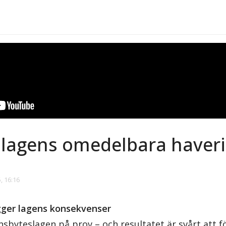
lagens omedelbara haveri
, 16:16
ägger lagens konsekvenser
sbyteslagen på prov – och resultatet är svårt att f