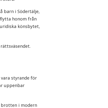
å barn i Södertälje,
 flytta honom från
juridiska könsbytet,
 rättsväsendet.
 vara styrande för
har uppenbar
a brotten i modern