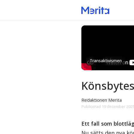
Transaktivismen
Könsbytes
Redaktionen Merita
Publicerad
19 december 2025
Ett fall som blottl
Nu sätts den nya kön