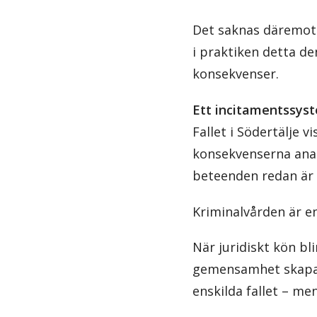
Det saknas däremot s
i praktiken detta de
konsekvenser.
Ett incitamentssys
Fallet i Södertälje v
konsekvenserna anal
beteenden redan är e
Kriminalvården är en
När juridiskt kön bl
gemensamhet skapas 
enskilda fallet – me