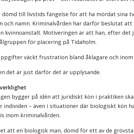
dömd till livstids fängelse för att ha mördat sina tv
ön och namn. Kriminalvården har därför beslutat att
en kvinnoanstalt. Motiveringen är att han, efter det 
målgruppen för placering på Tidaholm.
uppgifter väckt frustration bland åklagare och inom
en det är just därför det är upplysande.
 verklighet
en bygger på idén att juridiskt kön i praktiken ska
 individen – även i situationer där biologiskt kön 
is inom kriminalvården.
 det att en biologisk man, dömd för ett av de grövst