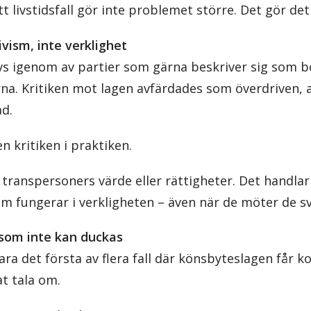
tt livstidsfall gör inte problemet större. Det gör det 
vism, inte verklighet
s igenom av partier som gärna beskriver sig som b
a. Kritiken mot lagen avfärdades som överdriven, a
ad.
n kritiken i praktiken.
 transpersoners värde eller rättigheter. Det handla
m fungerar i verkligheten – även när de möter de sv
r som inte kan duckas
ara det första av flera fall där könsbyteslagen får
at tala om.