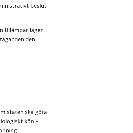
ministrativt beslut
n tillämpar lagen
antaganden den
om staten ska göra
biologiskt kön –
ämpning.