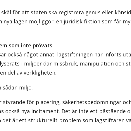
käl för att staten ska registrera genus eller könsid
n nya lagen möjliggör: en juridisk fiktion som får m
tem som inte prövats
isar också något annat: lagstiftningen har införts ut
yserats i miljöer där missbruk, manipulation och st
n del av verkligheten.
 sådan miljö.
ir styrande för placering, säkerhetsbedömningar och t
också nya incitament. Det är inte ett påstående o
n det är ett strukturellt problem som lagstiftaren va