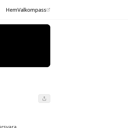
Hem
Valkompass
örsvara.