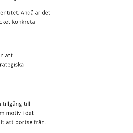
entitet. Ändå är det
ycket konkreta
an att
rategiska
illgång till
m motiv i det
lt att bortse från.