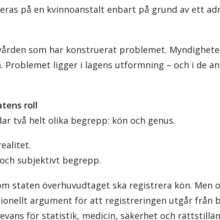
ceras på en kvinnoanstalt enbart på grund av ett ad
lvården som har konstruerat problemet. Myndighete
n. Problemet ligger i lagens utformning – och i de 
tens roll
 två helt olika begrepp: kön och genus.
ealitet.
 och subjektivt begrepp.
om staten överhuvudtaget ska registrera kön. Men 
ationellt argument för att registreringen utgår från 
evans för statistik, medicin, säkerhet och rättstill