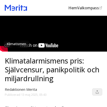
Hem
Valkompass
Klimatismen
Klimatalarmismens pris:
Självcensur, panikpolitik och
miljardrullning
Redaktionen Merita
Publicerad
13 maj 2025, 05:43