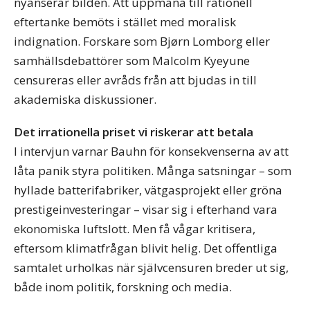
nyanserar bilden. Att uppmana till rationell
eftertanke bemöts i stället med moralisk
indignation. Forskare som Bjørn Lomborg eller
samhällsdebattörer som Malcolm Kyeyune
censureras eller avråds från att bjudas in till
akademiska diskussioner.
Det irrationella priset vi riskerar att betala
I intervjun varnar Bauhn för konsekvenserna av att
låta panik styra politiken. Många satsningar – som
hyllade batterifabriker, vätgasprojekt eller gröna
prestigeinvesteringar – visar sig i efterhand vara
ekonomiska luftslott. Men få vågar kritisera,
eftersom klimatfrågan blivit helig. Det offentliga
samtalet urholkas när självcensuren breder ut sig,
både inom politik, forskning och media.