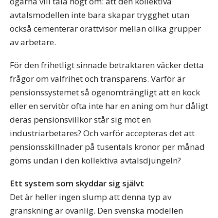
ogärna vill tala högt om: att den kollektiva
avtalsmodellen inte bara skapar trygghet utan
också cementerar orättvisor mellan olika grupper
av arbetare.
För den frihetligt sinnade betraktaren väcker detta
frågor om valfrihet och transparens. Varför är
pensionssystemet så ogenomträngligt att en kock
eller en servitör ofta inte har en aning om hur dåligt
deras pensionsvillkor står sig mot en
industriarbetares? Och varför accepteras det att
pensionsskillnader på tusentals kronor per månad
göms undan i den kollektiva avtalsdjungeln?
Ett system som skyddar sig självt
Det är heller ingen slump att denna typ av
granskning är ovanlig. Den svenska modellen