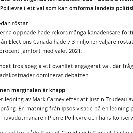
Poilievre i ett val som kan omforma landets politi
dan röstat
lerna öppnade hade rekordmånga kanadensare förtid
från Elections Canada hade 7,3 miljoner väljare röstat
procent jämfört med valet 2021.
ndet tros spegla ett ovanligt engagerat val, där fr
nadskostnader dominerat debatten.
 men marginalen är knapp
r ledning av Mark Carney efter att Justin Trudeau avg
prång. En mätning från Ipsos visade på en ledning p
huvudutmanaren Pierre Poilievre och hans Konserva
re chef för både Bank of Canada och Bank of England