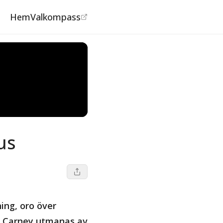
Hem
Valkompass
us
ing, oro över
k Carney utmanas av