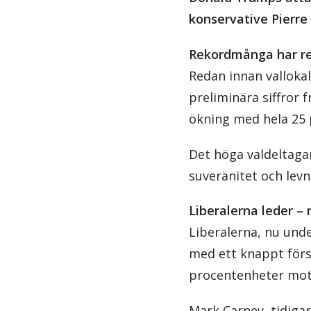
konservative Pierre 
Rekordmånga har re
Redan innan valloka
preliminära siffror 
ökning med hela 25 
Det höga valdeltaga
suveränitet och lev
Liberalerna leder –
Liberalerna, nu unde
med ett knappt förs
procentenheter mot 
Mark Carney, tidiga