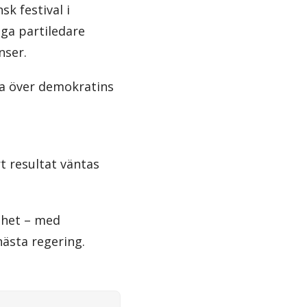
sk festival i
ga partiledare
nser.
a över demokratins
t resultat väntas
ighet – med
ästa regering.