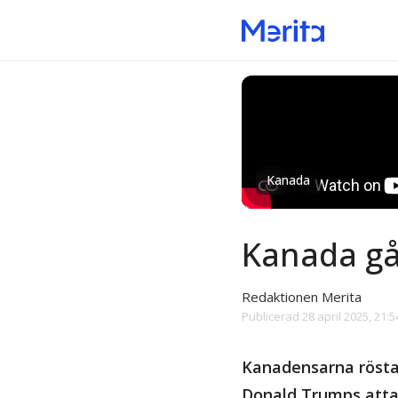
Kanada
Kanada går
Redaktionen Merita
Publicerad
28 april 2025, 21:5
Kanadensarna röstar 
Donald Trumps atta