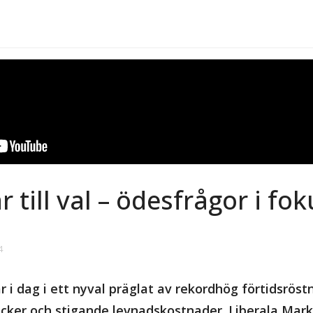
 till val – ödesfrågor i fok
4
i dag i ett nyval präglat av rekordhög förtidsröstn
cker och stigande levnadskostnader. Liberala Mar