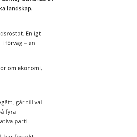
ska landskap.
sröstat. Enligt
 i förväg – en
ågor om ekonomi,
ått, går till val
å fyra
tiva parti.
, har försökt