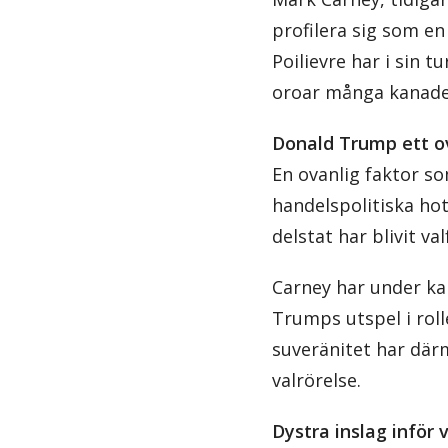
profilera sig som en
Poilievre har i sin 
oroar många kanade
Donald Trump ett ov
En ovanlig faktor s
handelspolitiska ho
delstat har blivit val
Carney har under kam
Trumps utspel i rol
suveränitet har där
valrörelse.
Dystra inslag inför