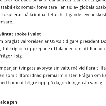
 stabil ekonomisk förvaltare i en tid av globala osäk
tur fokuserat på kriminalitet och stigande levnadsko
nsare.
äntat spöke i valet
om präglat valrörelsen är USA:s tidigare president 
t, tullkrig och upprepade uttalanden om att Kanada 
frågor i sig.
panjen tvingats avbryta sin valturné vid flera tillf
len som tillförordnad premiärminister. Frågan om k
med hamnat högre upp på dagordningen än vanligt i 
 valdagen