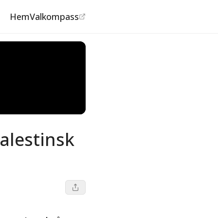
Hem
Valkompass
palestinsk