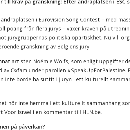
r till krav på granskning: Efter andraplatsen i ESC s
p andraplatsen i Eurovision Song Contest – med massi
 poäng från flera jurys – växer kraven på utredning
 mot jurygruppernas politiska opartiskhet. Nu vill or
eroende granskning av Belgiens jury.
annat artisten Noémie Wolfs, som enligt uppgifter del
 av Oxfam under parollen #SpeakUpForPalestine. En
n inte borde ha suttit i juryn i ett kulturellt sam
khet hör inte hemma i ett kulturellt sammanhang so
rt Voor Israël i en kommentar till HLN.be.
ynen på påverkan?