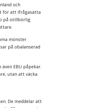
inland och
t för att ifrågasätta
 på otillbörlig
ttare.
Samma mönster
visar på obalanserad
om även EBU påpekar.
are, utan att väcka
en. De meddelar att