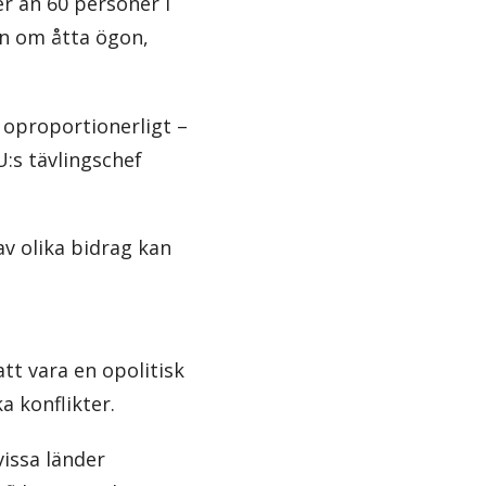
r än 60 personer i
pen om åtta ögon,
t oproportionerligt –
U:s tävlingschef
v olika bidrag kan
tt vara en opolitisk
a konflikter.
issa länder