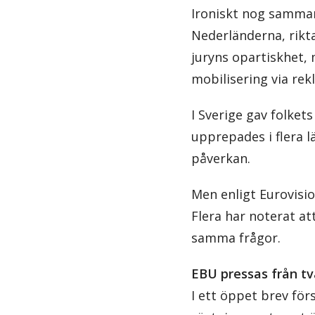
Ironiskt nog sammanf
Nederländerna, riktar
juryns opartiskhet, 
mobilisering via rek
I Sverige gav folket
upprepades i flera l
påverkan.
Men enligt Eurovisi
Flera har noterat at
samma frågor.
EBU pressas från tv
I ett öppet brev fö