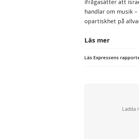
ifrågasätter att isra
handlar om musik – 
opartiskhet på allva
Läs mer
Läs Expressens rapport
Ladda n