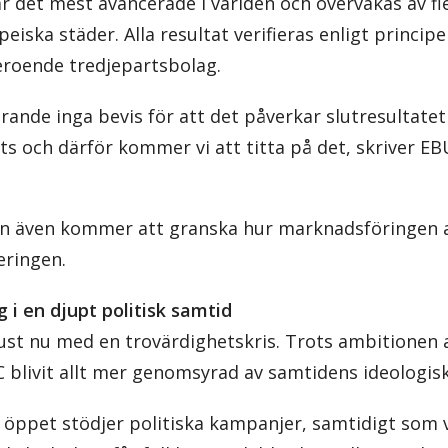
 det mest avancerade i världen och övervakas av fle
peiska städer. Alla resultat verifieras enligt princi
eroende tredjepartsbolag.
arande inga bevis för att det påverkar slutresultate
ts och därför kommer vi att titta på det, skriver EB
an även kommer att granska hur marknadsföringen a
eringen.
g i en djupt politisk samtid
ust nu med en trovärdighetskris. Trots ambitionen a
 blivit allt mer genomsyrad av samtidens ideologisk
ppet stödjer politiska kampanjer, samtidigt som v