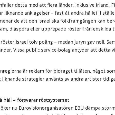
aller detta med att flera länder, inklusive Irland, F
 liknande anklagelser – fast åt andra hållet. I ställe
menar de att den israeliska folkframgången kan bero
lam, diaspora eller upprepade röster från enskilda ti
s röster Israel tolv poäng – medan juryn gav noll. 
änder. Vissa public service-bolag antyder att detta 
onreglerna är reklam för bidraget tillåten, något s
t liknande strategier använts av andra artister tidig
å håll – försvarar röstsystemet
rsöker nu Eurovisionorganisatören EBU dämpa storm