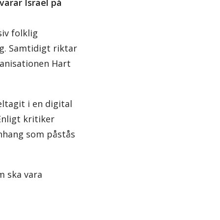
varar Israel på
v folklig
. Samtidigt riktar
ganisationen Hart
tagit i en digital
ligt kritiker
manhang som påstås
m ska vara