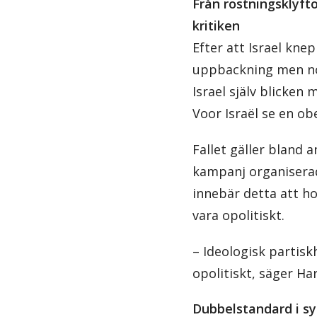
Från röstningsklyfto
kritiken
Efter att Israel kne
uppbackning men noll
Israel själv blicken
Voor Israël se en ob
Fallet gäller bland 
kampanj organiserad
innebär detta att ho
vara opolitiskt.
– Ideologisk partis
opolitiskt, säger Ha
Dubbelstandard i s