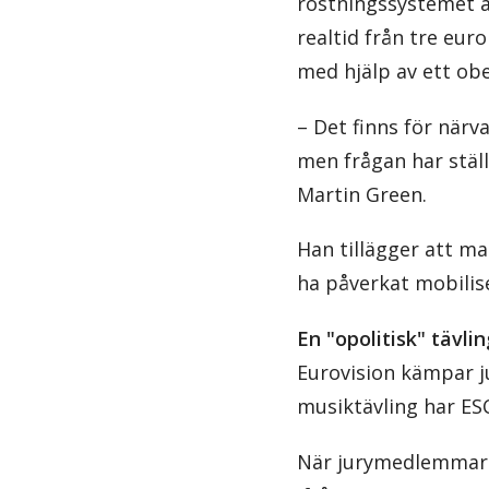
röstningssystemet är
realtid från tre euro
med hjälp av ett ob
– Det finns för närv
men frågan har ställ
Martin Green.
Han tillägger att m
ha påverkat mobilis
En "opolitisk" tävlin
Eurovision kämpar j
musiktävling har ESC
När jurymedlemmar ö