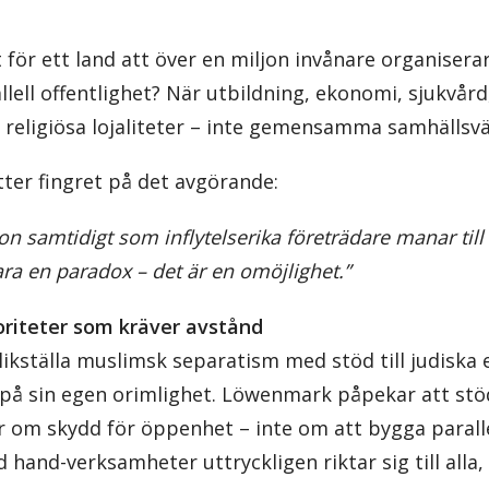
för ett land att över en miljon invånare organiserar
llell offentlighet? När utbildning, ekonomi, sjukvård,
 religiösa lojaliteter – inte gemensamma samhällsv
ter fingret på det avgörande:
ion samtidigt som inflytelserika företrädare manar till
ara en paradox – det är en omöjlighet.”
noriteter som kräver avstånd
likställa muslimsk separatism med stöd till judiska e
på sin egen orimlighet. Löwenmark påpekar att stöde
ar om skydd för öppenhet – inte om att bygga parall
 hand-verksamheter uttryckligen riktar sig till alla, 