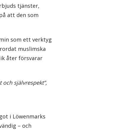
bjuds tjänster,
 på att den som
min som ett verktyg
örordat muslimska
lik åter försvarar
t och självrespekt”,
något i Löwenmarks
dvändig – och