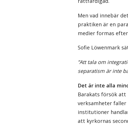
rättfärdigad.
Men vad innebär det 
praktiken är en para
medier formas efter
Sofie Löwenmark sät
”Att tala om integrat
separatism är inte b
Det är inte alla mi
Barakats försök att 
verksamheter faller 
institutioner handl
att kyrkornas second