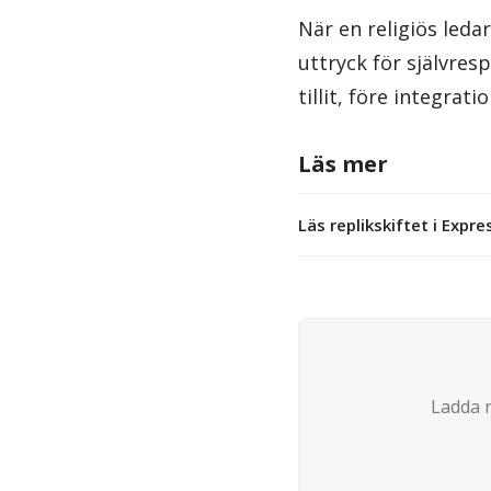
När en religiös ledar
uttryck för självres
tillit, före integratio
Läs mer
Läs replikskiftet i Expr
Ladda n