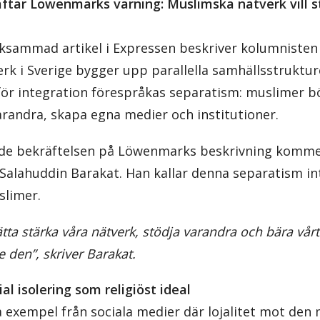
tar Löwenmarks varning: Muslimska nätverk vill s
ksammad artikel i Expressen beskriver kolumniste
rk i Sverige bygger upp parallella samhällsstruktu
t för integration förespråkas separatism: muslimer b
arandra, skapa egna medier och institutioner.
de bekräftelsen på Löwenmarks beskrivning kommer
lahuddin Barakat. Han kallar denna separatism int
slimer.
tta stärka våra nätverk, stödja varandra och bära vårt 
e den”, skriver Barakat.
l isolering som religiöst ideal
 exempel från sociala medier där lojalitet mot den