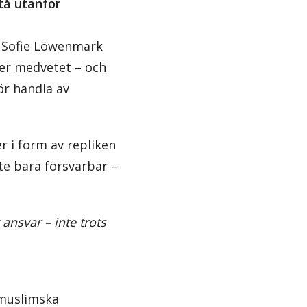
tå utanför
n Sofie Löwenmark
rer medvetet – och
ör handla av
 i form av repliken
e bara försvarbar –
ansvar – inte trots
 muslimska