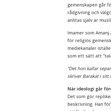
gemenskapen går för
rådgivning och välg
anlitas själv är musl
Imamer som Amanj A
för religiös gemens
mediekanaler istället
som ett sätt att ”ta
”Det hon kallar separa
skriver Barakat i sitt 
När ideologi går f
Det som gör replike
beskrivning. Han för