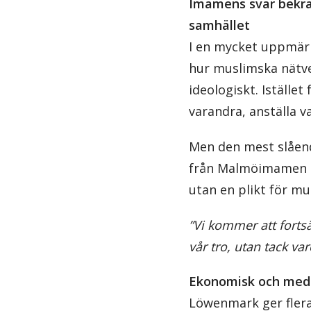
Imamens svar bekräf
samhället
I en mycket uppmär
hur muslimska nätve
ideologiskt. Iställe
varandra, anställa v
Men den mest slåen
från Malmöimamen Sa
utan en plikt för mu
”Vi kommer att fortsä
vår tro, utan tack var
Ekonomisk och media
Löwenmark ger flera