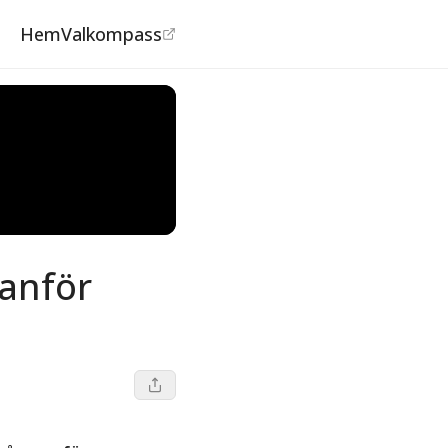
Hem
Valkompass
tanför