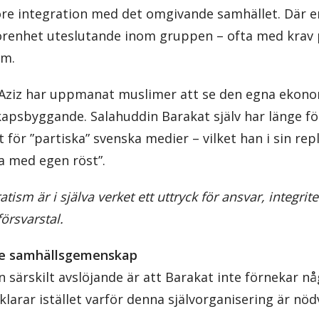
e integration med det omgivande samhället. Där er
örenhet uteslutande inom gruppen – ofta med krav
im.
ziz har uppmanat muslimer att se den egna ekono
kapsbyggande. Salahuddin Barakat själv har länge f
 för ”partiska” svenska medier – vilket han i sin rep
la med egen röst”.
tism är i själva verket ett uttryck för ansvar, integrite
försvarstal.
öre samhällsgemenskap
n särskilt avslöjande är att Barakat inte förnekar 
klarar istället varför denna självorganisering är nö