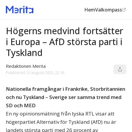
Hem
Valkompass
Opinionen
Högerns medvind fortsätter
i Europa – AfD största parti i
Tyskland
Redaktionen Merita
Publicerad
12 augusti 2025, 22:16
Nationella framgångar i Frankrike, Storbritannien
och nu Tyskland – Sverige ser samma trend med
SD och MED
En ny opinionsmätning från tyska RTL visar att
högerpartiet Alternativ för Tyskland (AfD) nu är
landets största parti med 26 procent av