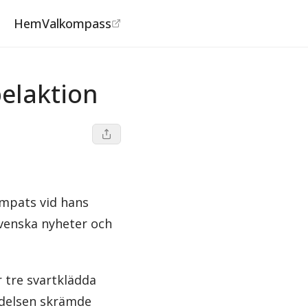
Hem
Valkompass
©
SVT
elaktion
umpats vid hans
venska nyheter och
 tre svartklädda
ndelsen skrämde