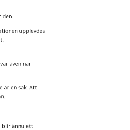
 den.
tuationen upplevdes
t.
svar även när
 är en sak. Att
an.
 blir ännu ett