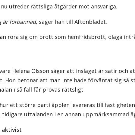
 nu utreder rättsliga åtgärder mot ansvariga.
ag är förbannad
, säger han till Aftonbladet.
an röra sig om brott som hemfridsbrott, olaga intr
vare Helena Olsson säger att inslaget är satir och a
. Hon betonar att man inte hade förväntat sig så s
an i så fall får prövas rättsligt.
ur ett större parti äpplen levereras till fastighete
s tidigare uttalanden i en annan uppmärksammad äp
aktivist