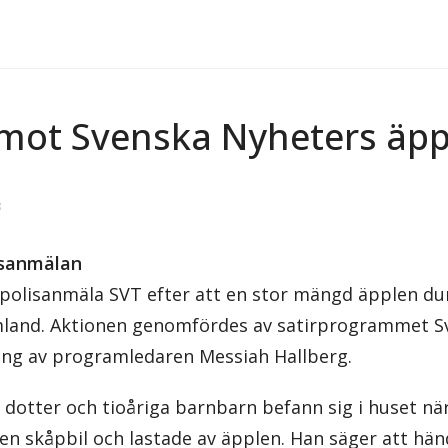
mot Svenska Nyheters äpp
8
lisanmälan
l polisanmäla SVT efter att en stor mängd äpplen d
mland. Aktionen genomfördes av satirprogrammet S
ing av programledaren Messiah Hallberg.
dotter och tioåriga barnbarn befann sig i huset när
en skåpbil och lastade av äpplen. Han säger att hä