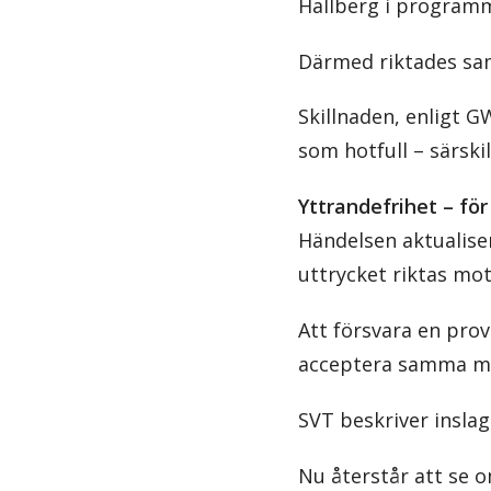
Hallberg i program
Därmed riktades sa
Skillnaden, enligt G
som hotfull – särsk
Yttrandefrihet – fö
Händelsen aktualiser
uttrycket riktas mot
Att försvara en prov
acceptera samma met
SVT beskriver insla
Nu återstår att se o