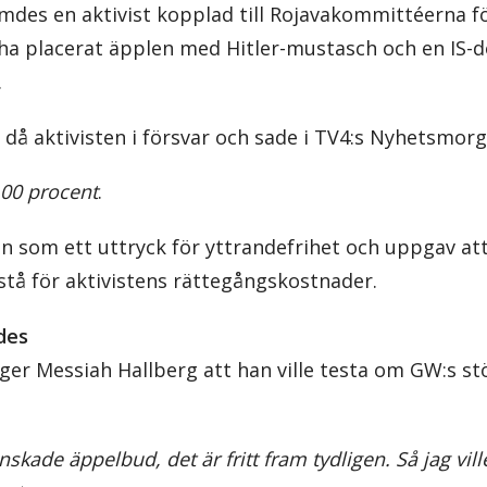
ömdes en aktivist kopplad till Rojavakommittéerna f
 ha placerat äpplen med Hitler-mustasch och en IS-d
.
då aktivisten i försvar och sade i TV4:s Nyhetsmorg
 100 procent
.
n som ett uttryck för yttrandefrihet och uppgav att
stå för aktivistens rättegångskostnader.
des
ger Messiah Hallberg att han ville testa om GW:s stö
nskade äppelbud, det är fritt fram tydligen. Så jag vill