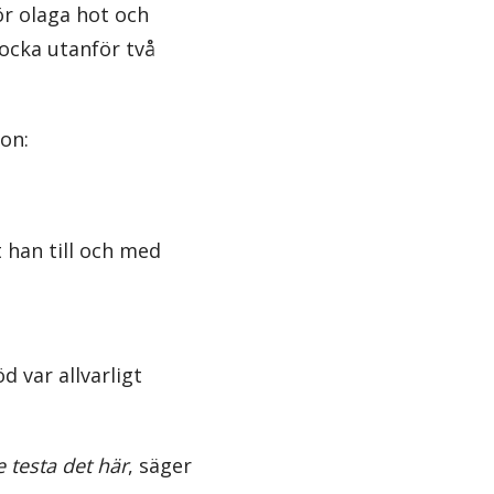
ör olaga hot och
ocka utanför två
on:
 han till och med
d var allvarligt
e testa det här
, säger