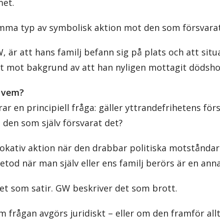
met.
mma typ av symbolisk aktion mot den som försvarat
W, är att hans familj befann sig på plats och att si
ilt mot bakgrund av att han nyligen mottagit dödsho
r vem?
ar en principiell fråga: gäller yttrandefrihetens för
 den som själv försvarat det?
okativ aktion när den drabbar politiska motståndare
od när man själv eller ens familj berörs är en ann
get som satir. GW beskriver det som brott.
m frågan avgörs juridiskt – eller om den framför allt