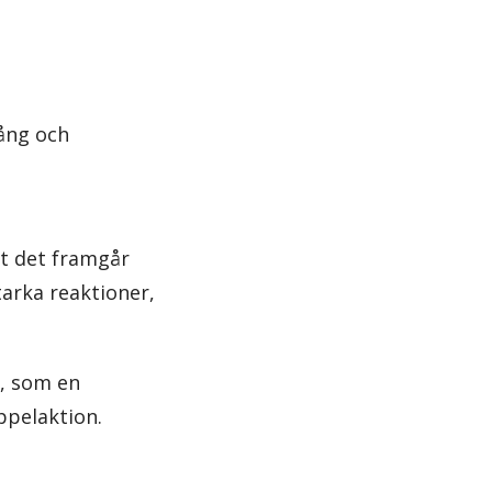
ång och
tt det framgår
tarka reaktioner,
n, som en
pelaktion.