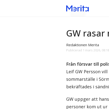
Media
GW rasar 
Redaktionen Merita
Publicerad
1 mars 2026, 08:1
Från försvar till po
Leif GW Persson vil
sommarställe i Sör
bekräftades i sändn
GW uppger att hans 
personer kom ut ur 