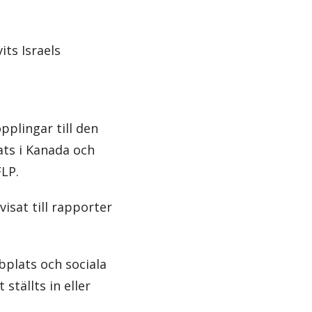
its Israels
plingar till den
ts i Kanada och
FLP.
sat till rapporter
bplats och sociala
ställts in eller