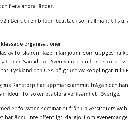
ch flera andra länder.
2 i Beirut i en bilbombsattack som allmänt tillskriv
orklassade organisationer
edas av forskaren Hazem Jamjoum, som uppges ha kop
sationen Samidoun. Även Samidoun har terrorklassa
nnat Tyskland och USA på grund av kopplingar till P
gnus Ranstorp har uppmärksammat frågan och hänvi
Samidoun försöker etablera verksamhet i Sverige.
la medier försvann seminariet från universitetets web
et har ännu inte offentligt klargjort om evenemanget 