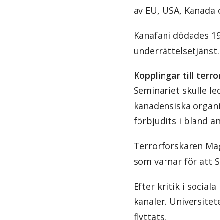
av EU, USA, Kanada o
Kanafani dödades 197
underrättelsetjänst.
Kopplingar till terr
Seminariet skulle l
kanadensiska organi
förbjudits i bland a
Terrorforskaren Ma
som varnar för att 
Efter kritik i socia
kanaler. Universitet
flyttats.