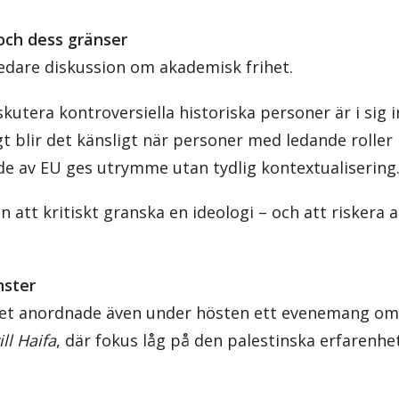
och dess gränser
edare diskussion om akademisk frihet.
skutera kontroversiella historiska personer är i sig 
 blir det känsligt när personer med ledande roller 
de av EU ges utrymme utan tydlig kontextualisering
an att kritiskt granska en ideologi – och att riskera 
ster
tet anordnade även under hösten ett evenemang om
ill Haifa
, där fokus låg på den palestinska erfarenhet