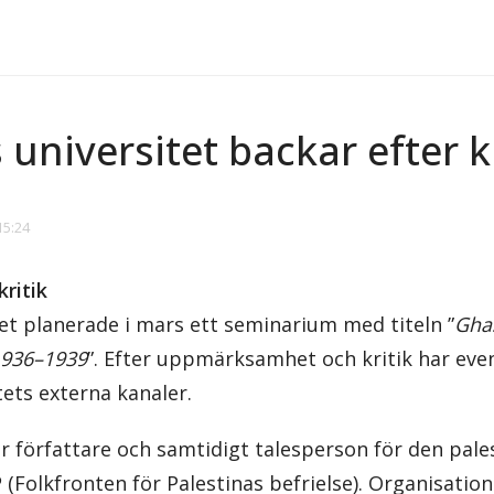
universitet backar efter kr
15:24
ritik
et planerade i mars ett seminarium med titeln ”
Gha
 1936–1939
”. Efter uppmärksamhet och kritik har ev
tets externa kanaler.
r författare och samtidigt talesperson för den pale
P
(Folkfronten för Palestinas befrielse). Organisatio