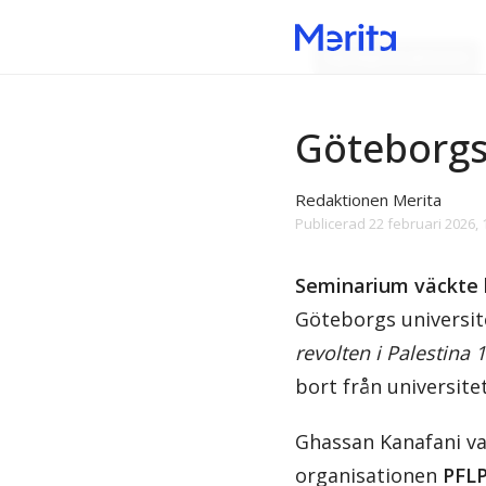
Myndighetsaktivism
Göteborgs 
Redaktionen Merita
Publicerad
22 februari 2026, 
Seminarium väckte k
Göteborgs universit
revolten i Palestina
bort från universite
Ghassan Kanafani va
organisationen
PFL