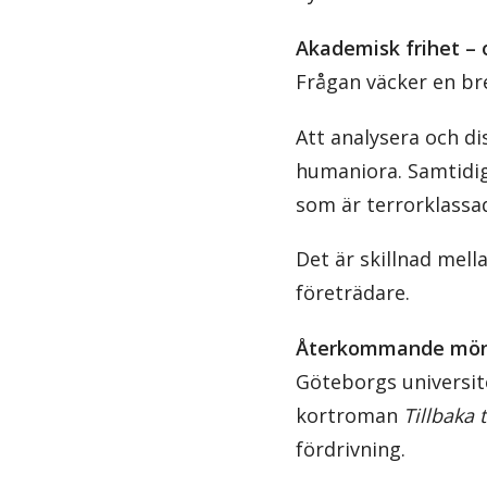
Akademisk frihet – 
Frågan väcker en br
Att analysera och di
humaniora. Samtidigt
som är terrorklassa
Det är skillnad mell
företrädare.
Återkommande mön
Göteborgs universi
kortroman
Tillbaka t
fördrivning.