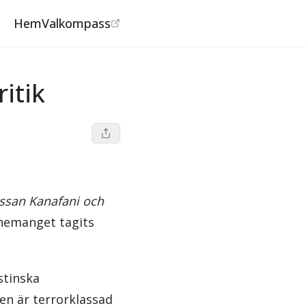
Hem
Valkompass
itik
ssan Kanafani och
enemanget tagits
stinska
nen är terrorklassad