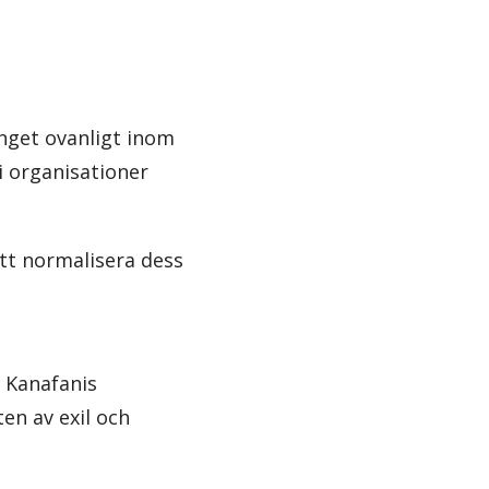
inget ovanligt inom
i organisationer
.
att normalisera dess
 Kanafanis
en av exil och