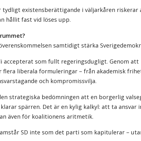
 tydligt existensberättigande i väljarkåren riskerar
 hållit fast vid löses upp.
i rummet?
 överenskommelsen samtidigt stärka Sverigedemokra
li accepterat som fullt regeringsdugligt. Genom att 
flera liberala formuleringar – från akademisk frihet 
ansvarstagande och kompromissvilja.
en strategiska bedömningen att en borgerlig valseg
larar spärren. Det är en kylig kalkyl: att ta ansvar 
an även för koalitionens aritmetik.
framstår SD inte som det parti som kapitulerar – ut