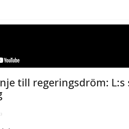
inje till regeringsdröm: L:s
g
23