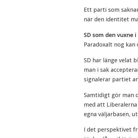
Ett parti som saknar
när den identitet man
SD som den vuxne 
Paradoxalt nog kan
SD har länge velat b
man i sak accepterar 
signalerar partiet 
Samtidigt gör man d
med att Liberalerna k
egna väljarbasen, ut
I det perspektivet 