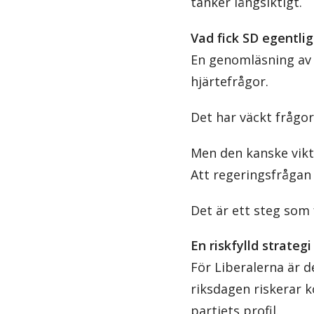
tänker långsiktigt.
Vad fick SD egentli
En genomläsning av ”
hjärtefrågor.
Det har väckt frågor
Men den kanske vikti
Att regeringsfrågan 
Det är ett steg som 
En riskfylld strategi
För Liberalerna är d
riksdagen riskerar 
partiets profil.