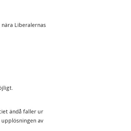
 nära Liberalernas
jligt.
iet ändå faller ur
a upplösningen av