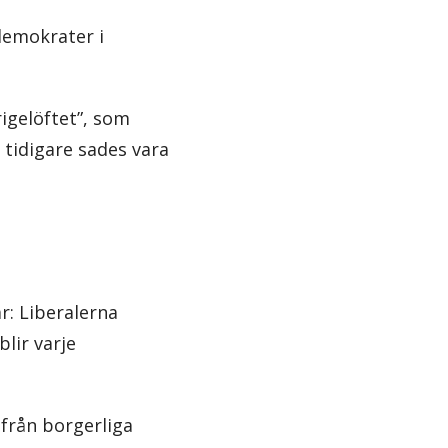
edemokrater i
igelöftet”, som
m tidigare sades vara
r: Liberalerna
blir varje
 från borgerliga