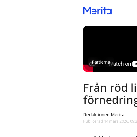
Partierna
Från röd l
förnedrin
Redaktionen Merita
Publicerad
14 mars 2026, 09: