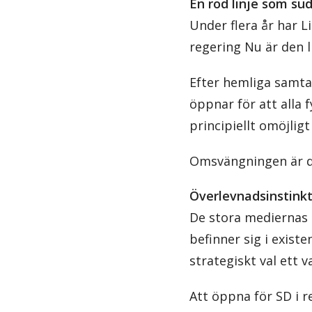
En röd linje som su
Under flera år har L
regering Nu är den l
Efter hemliga samtal
öppnar för att alla f
principiellt omöjligt
Omsvängningen är d
Överlevnadsinstinkt 
De stora mediernas 
befinner sig i existe
strategiskt val ett 
Att öppna för SD i r