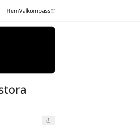
Hem
Valkompass
 stora