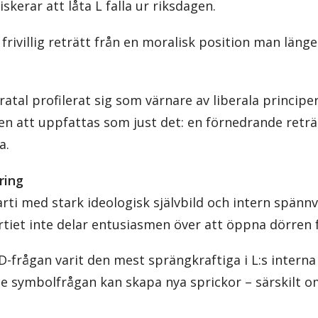
skerar att låta L falla ur riksdagen.
frivillig reträtt från en moralisk position man länge 
åratal profilerat sig som värnare av liberala principe
n att uppfattas som just det: en förnedrande reträtt
a.
tring
arti med stark ideologisk självbild och intern spännv
partiet inte delar entusiasmen över att öppna dörren 
SD-frågan varit den mest sprängkraftiga i L:s interna
te symbolfrågan kan skapa nya sprickor – särskilt o