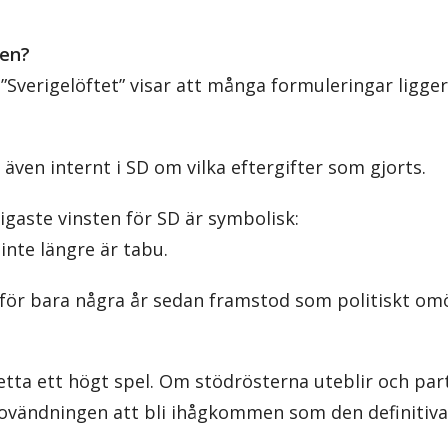
gen?
Sverigelöftet” visar att många formuleringar ligger
 även internt i SD om vilka eftergifter som gjorts.
gaste vinsten för SD är symbolisk:
inte längre är tabu.
för bara några år sedan framstod som politiskt omö
etta ett högt spel. Om stödrösterna uteblir och part
kovändningen att bli ihågkommen som den definitiv