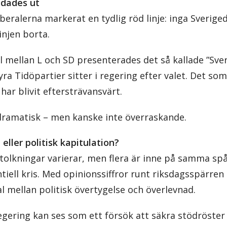
ddades ut
iberalerna markerat en tydlig röd linje: inga Sverig
injen borta.
 mellan L och SD presenterades det så kallade ”Sver
yra Tidöpartier sitter i regering efter valet. Det so
 har blivit eftersträvansvärt.
ramatisk – men kanske inte överraskande.
eller politisk kapitulation?
tolkningar varierar, men flera är inne på samma spå
ntiell kris. Med opinionssiffror runt riksdagsspärren 
val mellan politisk övertygelse och överlevnad.
egering kan ses som ett försök att säkra stödröster