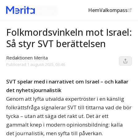
Hem
Valkompass
Israel-Palestina frågan
©
Riks
Folkmordsvinkeln mot Israel:
Så styr SVT berättelsen
Redaktionen Merita
Publicerad
1 augusti 2025, 03:46
SVT spelar med i narrativet om Israel – och kallar
det nyhetsjournalistik
Genom att lyfta utvalda expertröster i en känslig
folkrättsfråga signalerar SVT till tittarna vad de bör
tycka – utan att säga det rakt ut. Det är ett
gammalt knep i modern opinionsbildning: kalla
det journalistik, men syfta till påverkan.