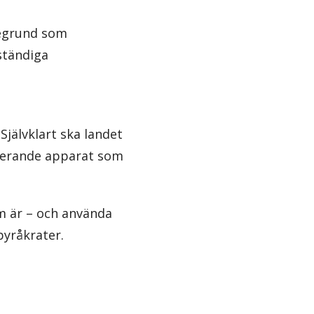
degrund som
ständiga
Självklart ska landet
liserande apparat som
sm är – och använda
byråkrater.