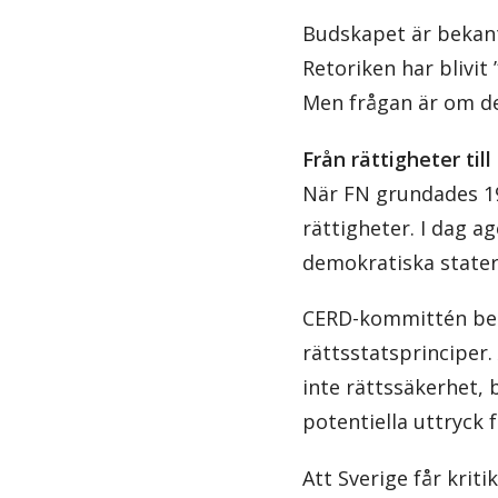
Budskapet är bekant:
Retoriken har blivit 
Men frågan är om de
Från rättigheter till
När FN grundades 19
rättigheter. I dag 
demokratiska stater 
CERD-kommittén best
rättsstatsprinciper. 
inte rättssäkerhet,
potentiella uttryck 
Att Sverige får kriti