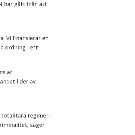
N har gått från att
. Vi finansierar en
a ordning i ett
ns är
landet lider av
l totalitära regimer i
iminalitet, säger