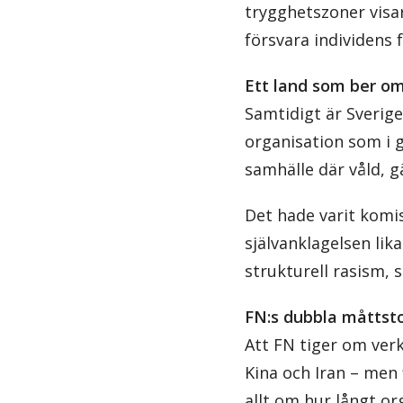
trygghetszoner visar
försvara individens fr
Ett land som ber om
Samtidigt är Sverige
organisation som i g
samhälle där våld, g
Det hade varit komis
självanklagelsen lika
strukturell rasism, 
FN:s dubbla måttst
Att FN tiger om verkl
Kina och Iran – men
allt om hur långt or