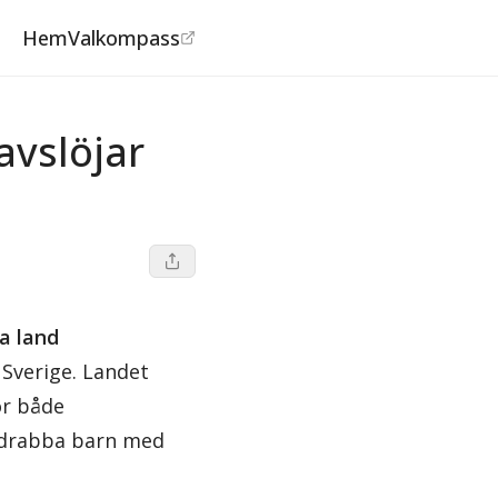
Hem
Valkompass
avslöjar
ka land
 Sverige. Landet
ör både
 ”drabba barn med