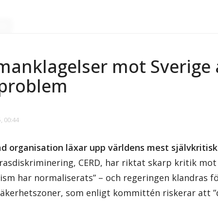
ner
manklagelser mot Sverige 
 problem
, 00:44
ad organisation läxar upp världens mest självkritis
asdiskriminering, CERD, har riktat skarp kritik mot
sism har normaliserats” – och regeringen klandras f
säkerhetszoner, som enligt kommittén riskerar att