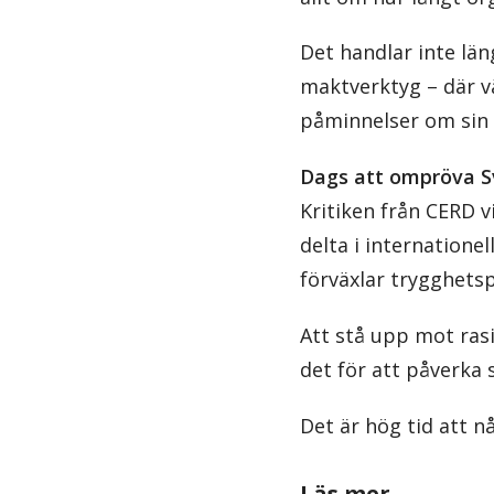
Det handlar inte lä
maktverktyg – där v
påminnelser om sin 
Dags att ompröva Sv
Kritiken från CERD v
delta i internatione
förväxlar trygghetsp
Att stå upp mot rasi
det för att påverka 
Det är hög tid att n
Läs mer