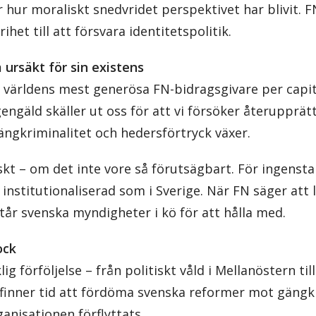
 hur moraliskt snedvridet perspektivet har blivit. F
ihet till att försvara identitetspolitik.
 ursäkt för sin existens
 världens mest generösa FN-bidragsgivare per capita
engäld skäller ut oss för att vi försöker återupprätt
ängkriminalitet och hedersförtryck växer.
kt – om det inte vore så förutsägbart. För ingensta
 institutionaliserad som i Sverige. När FN säger att 
står svenska myndigheter i kö för att hålla med.
ock
ig förföljelse – från politiskt våld i Mellanöstern til
 finner tid att fördöma svenska reformer mot gängkr
ganisationen förflyttats.