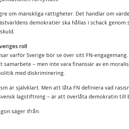
ngre om mänskliga rättigheter. Det handlar om vär
ästvärldens demokratier ska hållas i schack genom 
skuld.
eriges roll
isar varför Sverige bör se över sitt FN-engagemang. 
llt samarbete – men inte vara finansiär av en mora
olitik med diskriminering.
sm är självklart. Men att låta FN definiera vad rasi
svensk lagstiftning – är att överlåta demokratin till 
ågon säger ifrån.