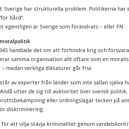
 Sverige har strukturella problem. Politikerna har e
”för hård”.
t egentligen är Sverige som förändrats – eller FN.
 moralpolitik
45 handlade det om att förhindra krig och försvar
agerar samma organisation allt oftare som en morali
– medan verkliga diktaturer går fria.
år av experter från länder som inte sällan själva h
Ändå utser de sig till auktoritet över svensk politik
 brottsbekämpning eller ordningslagar tecken på an
för diskriminering.
k för att vilja stävja kriminalitet genom vandelskontr