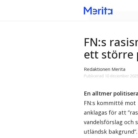
Internationella relatio
FN:s rasis
ett större
Redaktionen Merita
Publicerad
10 december 2025
En alltmer politiser
FN:s kommitté mot r
anklagas för att ”ra
vandelsförslag och 
utländsk bakgrund”.