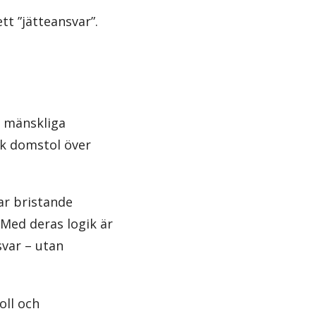
tt ”jätteansvar”.
a mänskliga
sk domstol över
ar bristande
. Med deras logik är
svar – utan
oll och