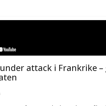
under attack i Frankrike 
taten
5