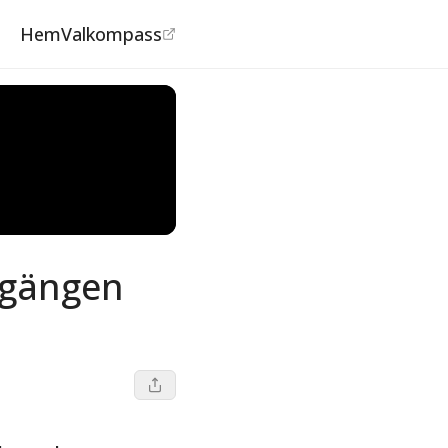
Hem
Valkompass
– gängen