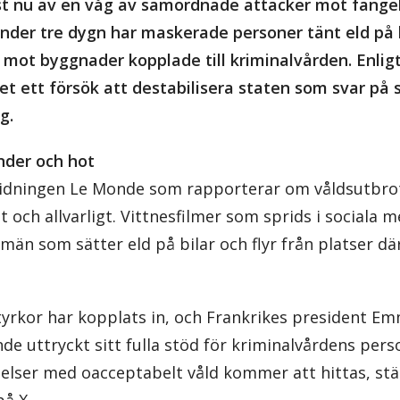
st nu av en våg av samordnade attacker mot fänge
nder tre dygn har maskerade personer tänt eld på b
ot byggnader kopplade till kriminalvården. Enligt
det ett försök att destabilisera staten som svar på 
g.
der och hot
tidningen Le Monde som rapporterar om våldsutbrot
ch allvarligt. Vittnesfilmer som sprids i sociala m
än som sätter eld på bilar och flyr från platser d
tyrkor har kopplats in, och Frankrikes president E
ande uttryckt sitt fulla stöd för kriminalvårdens per
elser med oacceptabelt våld kommer att hittas, stäl
på X.