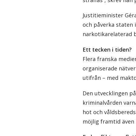
Justitieminister Gé
och påverka staten 
narkotikarelaterad b
Ett tecken i tiden?
Flera franska medier
organiserade nätverk
utifrån – med maktd
Den utvecklingen på
kriminalvården varna
hot och våldsbereds
möjlig framtid även 