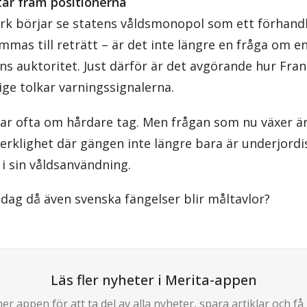
ttar fram positionerna
erk börjar se statens våldsmonopol som ett förhandl
mas till reträtt – är det inte längre en fråga om en
ns auktoritet. Just därför är det avgörande hur Fran
ge tolkar varningssignalerna.
alar ofta om hårdare tag. Men frågan som nu växer ä
erklighet där gängen inte längre bara är underjordi
i sin våldsanvändning.
dag då även svenska fängelser blir måltavlor?
Läs fler nyheter i Merita-appen
er appen för att ta del av alla nyheter, spara artiklar och få 