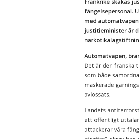
Frankrike skakas ju
fängelsepersonal. U
med automatvapen m
justitieminister är 
narkotikalagstiftnin
Automatvapen, brän
Det är den franska 
som både samordnat o
maskerade gärningsm
avlossats.
Landets antiterrors
ett offentligt uttal
attackerar våra fäng
straffas”, skrev han 