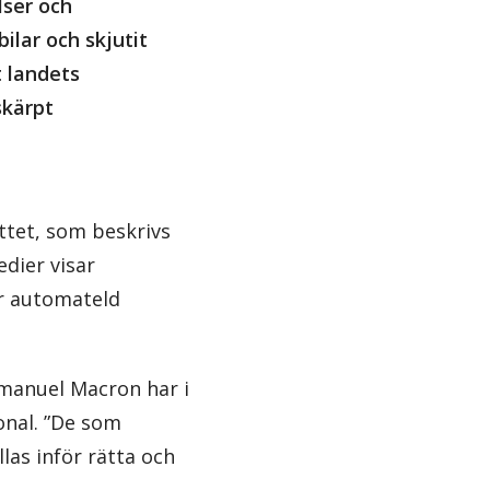
lser och
ilar och skjutit
 landets
skärpt
tet, som beskrivs
edier visar
är automateld
mmanuel Macron har i
sonal. ”De som
las inför rätta och