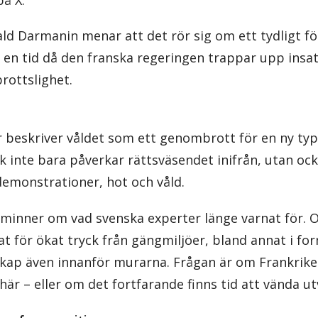
rald Darmanin menar att det rör sig om ett tydligt 
i en tid då den franska regeringen trappar upp ins
rottslighet.
 beskriver våldet som ett genombrott för en ny typ 
 inte bara påverkar rättsväsendet inifrån, utan ock
emonstrationer, hot och våld.
minner om vad svenska experter länge varnat för. O
t för ökat tryck från gängmiljöer, bland annat i for
kap även innanför murarna. Frågan är om Frankrikes
här – eller om det fortfarande finns tid att vända ut