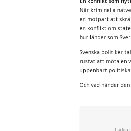
En konflikt som fly
När kriminella nätv
en motpart att skräm
en konflikt om state
hur länder som Sveri
Svenska politiker t
rustat att möta en v
uppenbart politiska 
Och vad händer den 
Ladda n