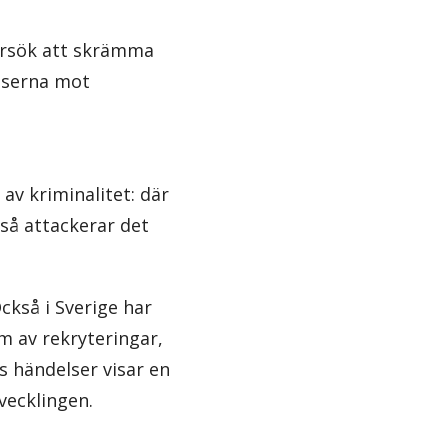
försök att skrämma
atserna mot
av kriminalitet: där
så attackerar det
ckså i Sverige har
m av rekryteringar,
 händelser visar en
vecklingen.