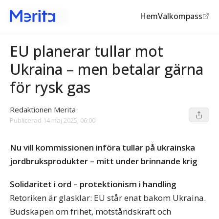
Hem
Valkompass
Kriget i Ukraina
EU planerar tullar mot
Ukraina – men betalar gärna
för rysk gas
Redaktionen Merita
Publicerad
14 maj 2025, 06:00
Nu vill kommissionen införa tullar på ukrainska
jordbruksprodukter – mitt under brinnande krig
Solidaritet i ord – protektionism i handling
Retoriken är glasklar: EU står enat bakom Ukraina.
Budskapen om frihet, motståndskraft och