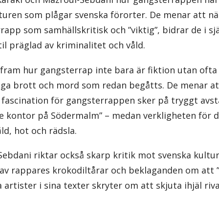
turen som plågar svenska förorter. De menar att nä
app som samhällskritisk och ”viktig”, bidrar de i själ
il präglad av kriminalitet och våld.
fram hur gangsterrap inte bara är fiktion utan ofta 
iga brott och mord som redan begåtts. De menar at
fascination för gangsterrappen sker på tryggt avstå
 kontor på Södermalm” – medan verkligheten för de
ld, hot och rädsla.
ebdani riktar också skarp kritik mot svenska kultur
 av rappares krokodiltårar och beklaganden om att ”
artister i sina texter skryter om att skjuta ihjäl ri