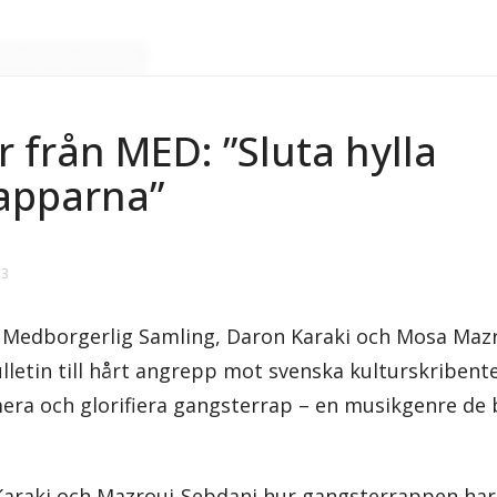
edborgerlig Samling
 från MED: ”Sluta hylla
apparna”
53
 Medborgerlig Samling, Daron Karaki och Mosa Mazr
ulletin till hårt angrepp mot svenska kulturskriben
timera och glorifiera gangsterrap – en musikgenre de
 Karaki och Mazroui-Sebdani hur gangsterrappen har 