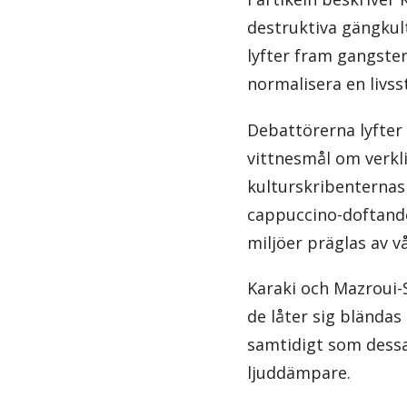
destruktiva gängkul
lyfter fram gangsterr
normalisera en livsst
Debattörerna lyfter 
vittnesmål om verkl
kulturskribenternas 
cappuccino-doftande
miljöer präglas av vå
Karaki och Mazroui-S
de låter sig bländas
samtidigt som dessa 
ljuddämpare.