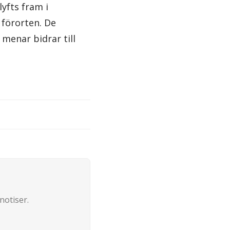
yfts fram i
 förorten. De
menar bidrar till
notiser.