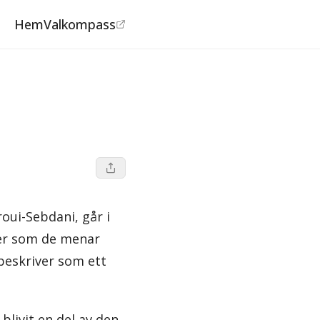
Hem
Valkompass
oui-Sebdani, går i
ter som de menar
 beskriver som ett
blivit en del av den