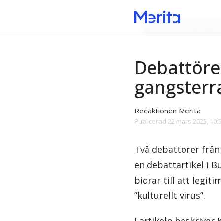
Debattartiklar från M
Debattörer
gangsterr
Redaktionen Merita
Publicerad
22 mars 2025, 10:
Två debattörer från
en debattartikel i B
bidrar till att legi
”kulturellt virus”.
I artikeln beskriver