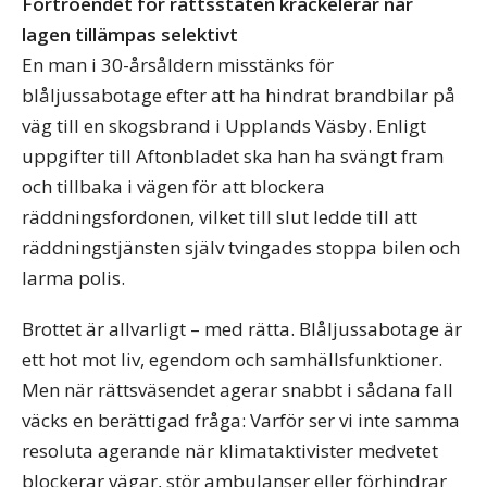
Förtroendet för rättsstaten krackelerar när
lagen tillämpas selektivt
En man i 30-årsåldern misstänks för
blåljussabotage efter att ha hindrat brandbilar på
väg till en skogsbrand i Upplands Väsby. Enligt
uppgifter till Aftonbladet ska han ha svängt fram
och tillbaka i vägen för att blockera
räddningsfordonen, vilket till slut ledde till att
räddningstjänsten själv tvingades stoppa bilen och
larma polis.
Brottet är allvarligt – med rätta. Blåljussabotage är
ett hot mot liv, egendom och samhällsfunktioner.
Men när rättsväsendet agerar snabbt i sådana fall
väcks en berättigad fråga: Varför ser vi inte samma
resoluta agerande när klimataktivister medvetet
blockerar vägar, stör ambulanser eller förhindrar