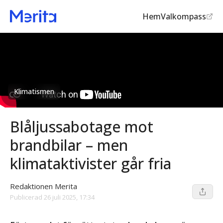
Hem
Valkompass
Klimatismen
Blåljussabotage mot
brandbilar – men
klimataktivister går fria
Redaktionen Merita
Publicerad
26 juli 2025, 17:34